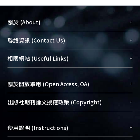
+
關於 (About)
臺大位居世界頂尖大學之列，為永久珍藏及向國際
+
聯絡資訊 (Contact Us)
展現本校豐碩的研究成果及學術能量，圖書館整合
機構典藏（NTUR）與學術庫（AH）不同功能平
總館學科館員
(Main Library)
+
相關網站 (Useful Links)
台，成為臺大學術典藏NTU scholars。期能整合研
醫學圖書館學科館員
(Medical Library)
究能量、促進交流合作、保存學術產出、推廣研究
社會科學院辜振甫紀念圖書館學科館員
(Social
成果。
Sciences Library)
+
關於開放取用 (Open Access, OA)
To permanently archive and promote researcher
profiles and scholarly works, Library integrates the
開放取用是從使用者角度提升資訊取用性的社會運
+
出版社期刊論文授權政策 (Copyright)
services of “NTU Repository” with “Academic
動，應用在學術研究上是透過將研究著作公開供使
Hub” to form NTU Scholars.
用者自由取閱，以促進學術傳播及因應期刊訂購費
請確認所上傳的全文是原創的內容，若該文件包
用逐年攀升。同時可加速研究發展、提升研究影響
+
使用說明 (Instructions)
含部分內容的版權非匯入者所有，或由第三方贊
力，NTU Scholars即為本校的開放取用典藏（OA
助與合作完成，請確認該版權所有者及第三方同