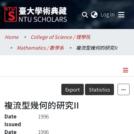
(current
Log In
Communities & Collections
Home
College of Science / 理學院
Mathematics / 數學系
複流型幾何的研究II
Research Outputs
Fundings & Projects
Researchers
Details
Export
Statistics
Organizations
複流型幾何的研究II
Statistics
Date
1996
Issued
Date
1996