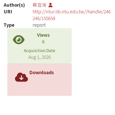
Author(s)
蔡宜洵
URI
http://ntur.lib.ntu.edu.tw//handle/246
246/155658
Type
report
Views
6
Acquisition Date
Aug 1, 2026
Downloads