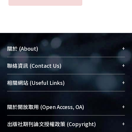
+
關於 (About)
臺大位居世界頂尖大學之列，為永久珍藏及向國際
+
聯絡資訊 (Contact Us)
展現本校豐碩的研究成果及學術能量，圖書館整合
機構典藏（NTUR）與學術庫（AH）不同功能平
總館學科館員
(Main Library)
+
相關網站 (Useful Links)
台，成為臺大學術典藏NTU scholars。期能整合研
醫學圖書館學科館員
(Medical Library)
究能量、促進交流合作、保存學術產出、推廣研究
社會科學院辜振甫紀念圖書館學科館員
(Social
成果。
Sciences Library)
+
關於開放取用 (Open Access, OA)
To permanently archive and promote researcher
profiles and scholarly works, Library integrates the
開放取用是從使用者角度提升資訊取用性的社會運
+
出版社期刊論文授權政策 (Copyright)
services of “NTU Repository” with “Academic
動，應用在學術研究上是透過將研究著作公開供使