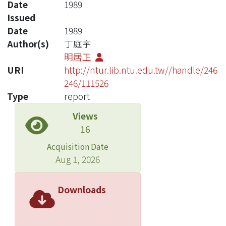
Date
1989
Issued
Date
1989
Author(s)
丁庭宇
明居正
URI
http://ntur.lib.ntu.edu.tw//handle/246
246/111526
Type
report
Views
16
Acquisition Date
Aug 1, 2026
Downloads