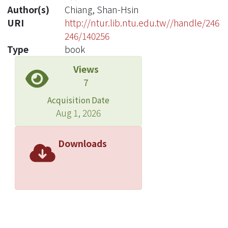
Author(s)
Chiang, Shan-Hsin
URI
http://ntur.lib.ntu.edu.tw//handle/246
246/140256
Type
book
Views
7
Acquisition Date
Aug 1, 2026
Downloads