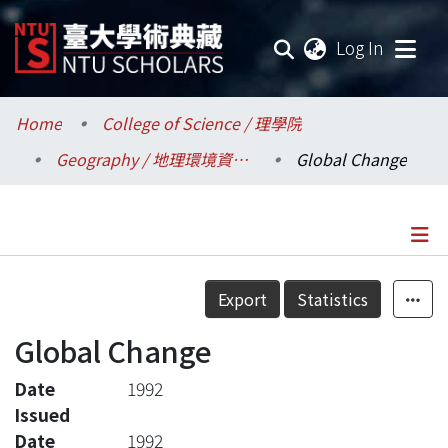
(current
Log In
Communities & Collections
Home
College of Science / 理學院
Geography / 地理環境資源學系
Global Change
Research Outputs
Fundings & Projects
Researchers
Details
Export
Statistics
Organizations
Global Change
Statistics
Date
1992
Issued
Date
1992