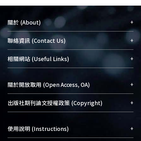
+
關於 (About)
臺大位居世界頂尖大學之列，為永久珍藏及向國際
+
聯絡資訊 (Contact Us)
展現本校豐碩的研究成果及學術能量，圖書館整合
機構典藏（NTUR）與學術庫（AH）不同功能平
總館學科館員
(Main Library)
+
相關網站 (Useful Links)
台，成為臺大學術典藏NTU scholars。期能整合研
醫學圖書館學科館員
(Medical Library)
究能量、促進交流合作、保存學術產出、推廣研究
社會科學院辜振甫紀念圖書館學科館員
(Social
成果。
Sciences Library)
+
關於開放取用 (Open Access, OA)
To permanently archive and promote researcher
profiles and scholarly works, Library integrates the
開放取用是從使用者角度提升資訊取用性的社會運
+
出版社期刊論文授權政策 (Copyright)
services of “NTU Repository” with “Academic
動，應用在學術研究上是透過將研究著作公開供使
Hub” to form NTU Scholars.
用者自由取閱，以促進學術傳播及因應期刊訂購費
請確認所上傳的全文是原創的內容，若該文件包
用逐年攀升。同時可加速研究發展、提升研究影響
+
使用說明 (Instructions)
含部分內容的版權非匯入者所有，或由第三方贊
力，NTU Scholars即為本校的開放取用典藏（OA
助與合作完成，請確認該版權所有者及第三方同