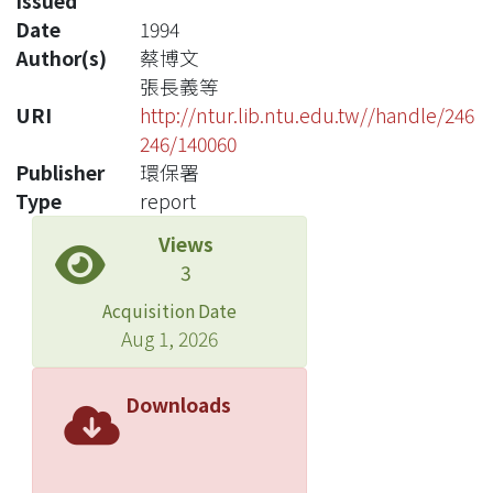
Issued
Date
1994
Author(s)
蔡博文
張長義等
URI
http://ntur.lib.ntu.edu.tw//handle/246
246/140060
Publisher
環保署
Type
report
Views
3
Acquisition Date
Aug 1, 2026
Downloads