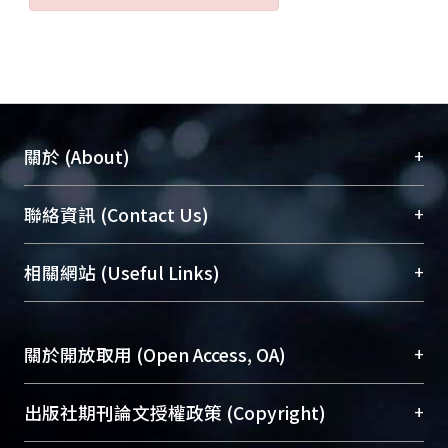
+
關於 (About)
臺大位居世界頂尖大學之列，為永久珍藏及向國際
+
聯絡資訊 (Contact Us)
展現本校豐碩的研究成果及學術能量，圖書館整合
機構典藏（NTUR）與學術庫（AH）不同功能平
總館學科館員
(Main Library)
+
相關網站 (Useful Links)
台，成為臺大學術典藏NTU scholars。期能整合研
醫學圖書館學科館員
(Medical Library)
究能量、促進交流合作、保存學術產出、推廣研究
社會科學院辜振甫紀念圖書館學科館員
(Social
成果。
Sciences Library)
+
關於開放取用 (Open Access, OA)
To permanently archive and promote researcher
profiles and scholarly works, Library integrates the
開放取用是從使用者角度提升資訊取用性的社會運
+
出版社期刊論文授權政策 (Copyright)
services of “NTU Repository” with “Academic
動，應用在學術研究上是透過將研究著作公開供使