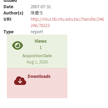
Issued
Date
2007-07-31
Author(s)
陳慶生
URI
http://ntur.lib.ntu.edu.tw//handle/246
246/78223
Type
report
Views
1
Acquisition Date
Aug 1, 2026
Downloads