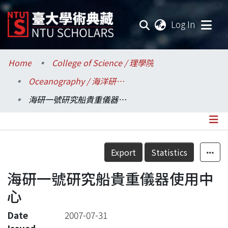
(current
Log In
Communities & Collections
Home
College of Science / 理學院
Oceanography / 海洋研究所
Research Outputs
海研一號研究船貴重儀器使用中心
Fundings & Projects
Researchers
Details
Export
Statistics
Organizations
海研一號研究船貴重儀器使用中
Statistics
心
Date
2007-07-31