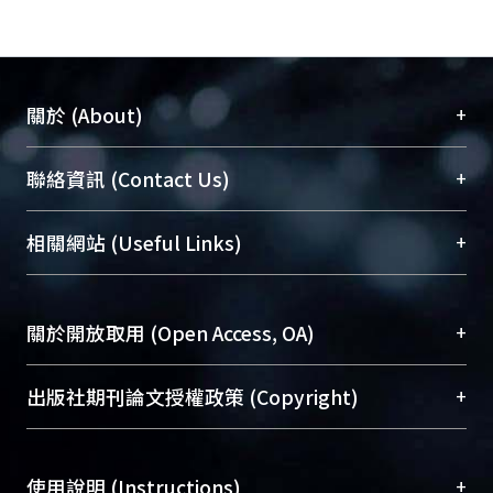
+
關於 (About)
臺大位居世界頂尖大學之列，為永久珍藏及向國際
+
聯絡資訊 (Contact Us)
展現本校豐碩的研究成果及學術能量，圖書館整合
機構典藏（NTUR）與學術庫（AH）不同功能平
總館學科館員
(Main Library)
+
相關網站 (Useful Links)
台，成為臺大學術典藏NTU scholars。期能整合研
醫學圖書館學科館員
(Medical Library)
究能量、促進交流合作、保存學術產出、推廣研究
社會科學院辜振甫紀念圖書館學科館員
(Social
成果。
Sciences Library)
+
關於開放取用 (Open Access, OA)
To permanently archive and promote researcher
profiles and scholarly works, Library integrates the
開放取用是從使用者角度提升資訊取用性的社會運
+
出版社期刊論文授權政策 (Copyright)
services of “NTU Repository” with “Academic
動，應用在學術研究上是透過將研究著作公開供使
Hub” to form NTU Scholars.
用者自由取閱，以促進學術傳播及因應期刊訂購費
請確認所上傳的全文是原創的內容，若該文件包
用逐年攀升。同時可加速研究發展、提升研究影響
+
使用說明 (Instructions)
含部分內容的版權非匯入者所有，或由第三方贊