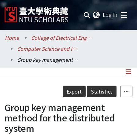
(current
Log In
Communities & Collections
Home
College of Electrical Engineering and Computer Science / 電機資訊學院
Computer Science and Information Engineering / 資訊工程學系
Research Outputs
Group key management method for the distributed system
Fundings & Projects
Researchers
Details
Export
Statistics
Organizations
Group key management
Statistics
method for the distributed
system