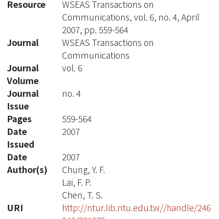
Resource
WSEAS Transactions on
Communications, vol. 6, no. 4, April
2007, pp. 559-564
Journal
WSEAS Transactions on
Communications
Journal
vol. 6
Volume
Journal
no. 4
Issue
Pages
559-564
Date
2007
Issued
Date
2007
Author(s)
Chung, Y. F.
Lai, F. P.
Chen, T. S.
URI
http://ntur.lib.ntu.edu.tw//handle/246