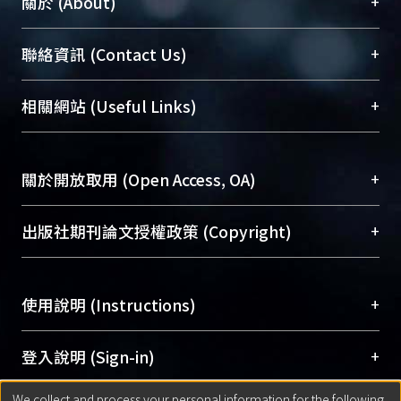
+
關於 (About)
臺大位居世界頂尖大學之列，為永久珍藏及向國際
+
聯絡資訊 (Contact Us)
展現本校豐碩的研究成果及學術能量，圖書館整合
機構典藏（NTUR）與學術庫（AH）不同功能平
總館學科館員
(Main Library)
+
相關網站 (Useful Links)
台，成為臺大學術典藏NTU scholars。期能整合研
醫學圖書館學科館員
(Medical Library)
究能量、促進交流合作、保存學術產出、推廣研究
社會科學院辜振甫紀念圖書館學科館員
(Social
成果。
Sciences Library)
+
關於開放取用 (Open Access, OA)
To permanently archive and promote researcher
profiles and scholarly works, Library integrates the
開放取用是從使用者角度提升資訊取用性的社會運
+
出版社期刊論文授權政策 (Copyright)
services of “NTU Repository” with “Academic
動，應用在學術研究上是透過將研究著作公開供使
Hub” to form NTU Scholars.
用者自由取閱，以促進學術傳播及因應期刊訂購費
請確認所上傳的全文是原創的內容，若該文件包
用逐年攀升。同時可加速研究發展、提升研究影響
+
使用說明 (Instructions)
含部分內容的版權非匯入者所有，或由第三方贊
力，NTU Scholars即為本校的開放取用典藏（OA
助與合作完成，請確認該版權所有者及第三方同
Archive）平台。
（點選深入了解OA）
意提供此授權。
網站簡介
(Quickstart Guide)
+
登入說明 (Sign-in)
Please represent that the submission is your
使用手冊
(Instruction Manual)
original work, and that you have the right to
We collect and process your personal information for the following