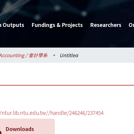
h Outputs
Fundings & Projects
Researchers
O
Accounting / 會計學系
Untitled
//ntur.lib.ntu.edu.tw//handle/246246/237454
Downloads