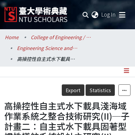
(current
Log In
Communities & Collections
Home
College of Engineering / 工學院
Engineering Science and Ocean Engineering / 工程科學及海洋工程學系
Research Outputs
高操控性自主式水下載具淺海域作業系統之整合技術研究(II)─子計畫二：自主式水下載具固著型慣性導航系統設計之研究(II)
Fundings & Projects
Researchers
Details
Export
Statistics
Organizations
高操控性自主式水下載具淺海域
Statistics
作業系統之整合技術研究(II)─子
計畫二：自主式水下載具固著型