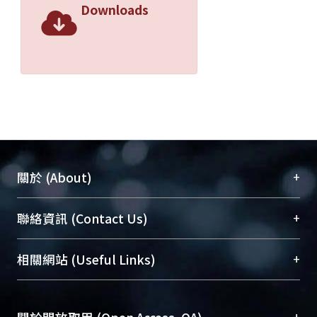
Downloads
+
關於 (About)
臺大位居世界頂尖大學之列，為永久珍藏及向國際
+
聯絡資訊 (Contact Us)
展現本校豐碩的研究成果及學術能量，圖書館整合
機構典藏（NTUR）與學術庫（AH）不同功能平
總館學科館員
(Main Library)
+
相關網站 (Useful Links)
台，成為臺大學術典藏NTU scholars。期能整合研
醫學圖書館學科館員
(Medical Library)
究能量、促進交流合作、保存學術產出、推廣研究
社會科學院辜振甫紀念圖書館學科館員
(Social
成果。
Sciences Library)
+