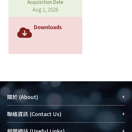
Acquisition Date
Aug 1, 2026
Downloads
+
關於 (About)
臺大位居世界頂尖大學之列，為永久珍藏及向國際
+
聯絡資訊 (Contact Us)
展現本校豐碩的研究成果及學術能量，圖書館整合
機構典藏（NTUR）與學術庫（AH）不同功能平
總館學科館員
(Main Library)
+
相關網站 (Useful Links)