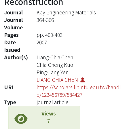
Reconstruction
Journal
Key Engineering Materials
Journal
364-366
Volume
Pages
pp. 400-403
Date
2007
Issued
Author(s)
Liang-Chia Chen
Chia-Cheng Kuo
Ping-Lang Yen
LIANG-CHIA CHEN
URI
https://scholars.lib.ntu.edu.tw/handl
e/123456789/584427
Type
journal article
Views
7