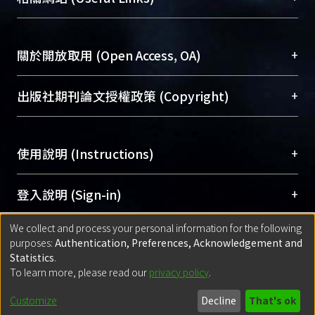
台，成為臺大學術典藏NTU scholars。期能整合研
醫學圖書館學科館員
(Medical Library)
究能量、促進交流合作、保存學術產出、推廣研究
社會科學院辜振甫紀念圖書館學科館員
(Social
成果。
Sciences Library)
+
關於開放取用 (Open Access, OA)
To permanently archive and promote researcher
profiles and scholarly works, Library integrates the
開放取用是從使用者角度提升資訊取用性的社會運
+
出版社期刊論文授權政策 (Copyright)
services of “NTU Repository” with “Academic
動，應用在學術研究上是透過將研究著作公開供使
Hub” to form NTU Scholars.
用者自由取閱，以促進學術傳播及因應期刊訂購費
請確認所上傳的全文是原創的內容，若該文件包
用逐年攀升。同時可加速研究發展、提升研究影響
+
使用說明 (Instructions)
含部分內容的版權非匯入者所有，或由第三方贊
力，NTU Scholars即為本校的開放取用典藏（OA
助與合作完成，請確認該版權所有者及第三方同
Archive）平台。
（點選深入了解OA）
意提供此授權。
網站簡介
(Quickstart Guide)
+
登入說明 (Sign-in)
Please represent that the submission is your
使用手冊
(Instruction Manual)
original work, and that you have the right to
We collect and process your personal information for the following
線上預約服務
(Booking Service)
方案一：
臺灣大學計算機中心帳號登入
+
匯入著作 (Submission)
purposes:
Authentication, Preferences, Acknowledgement and
grant the rights to upload.
(With C&INC Email Account)
Statistics
.
方案二：
ORCID帳號登入
(With ORCID)
To learn more, please read our
privacy policy
.
若欲上傳已出版的全文電子檔，可使用
Open
方案一：
定期更新ORCID者，以ID匯入
(Search
policy finder
網站查詢，以確認出版單位之版權
for identifier (ORCID))
Built with
DSpace-CRIS software
- Extension maintained and optimized
Customize
Decline
That's ok
政策。
方案二：
自行建檔
(Default mode Submission)
by