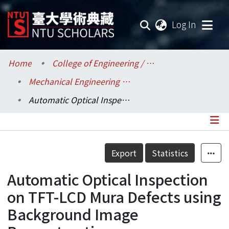
(current
Log In
Communities & Collections
Home
College of Engineering / 工學院
Mechanical Engineering / 機械工程學系
Research Outputs
Automatic Optical Inspection on TFT-LCD Mura Defects using Background Image Reconstruction
Fundings & Projects
Researchers
Details
Export
Statistics
Organizations
Automatic Optical Inspection
Statistics
on TFT-LCD Mura Defects using
Background Image