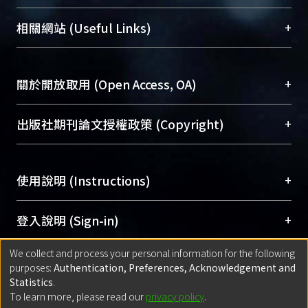
展現本校豐碩的研究成果及學術能量，圖書館整合
機構典藏（NTUR）與學術庫（AH）不同功能平
總館學科館員
(Main Library)
+
相關網站 (Useful Links)
台，成為臺大學術典藏NTU scholars。期能整合研
醫學圖書館學科館員
(Medical Library)
究能量、促進交流合作、保存學術產出、推廣研究
社會科學院辜振甫紀念圖書館學科館員
(Social
成果。
Sciences Library)
+
關於開放取用 (Open Access, OA)
To permanently archive and promote researcher
profiles and scholarly works, Library integrates the
開放取用是從使用者角度提升資訊取用性的社會運
+
出版社期刊論文授權政策 (Copyright)
services of “NTU Repository” with “Academic
動，應用在學術研究上是透過將研究著作公開供使
Hub” to form NTU Scholars.
用者自由取閱，以促進學術傳播及因應期刊訂購費
請確認所上傳的全文是原創的內容，若該文件包
用逐年攀升。同時可加速研究發展、提升研究影響
+
使用說明 (Instructions)
含部分內容的版權非匯入者所有，或由第三方贊
力，NTU Scholars即為本校的開放取用典藏（OA
助與合作完成，請確認該版權所有者及第三方同
Archive）平台。
（點選深入了解OA）
意提供此授權。
網站簡介
(Quickstart Guide)
+
登入說明 (Sign-in)
Please represent that the submission is your
使用手冊
(Instruction Manual)
original work, and that you have the right to
We collect and process your personal information for the following
線上預約服務
(Booking Service)
方案一：
臺灣大學計算機中心帳號登入
+
匯入著作 (Submission)
purposes:
Authentication, Preferences, Acknowledgement and
grant the rights to upload.
(With C&INC Email Account)
Statistics
.
方案二：
ORCID帳號登入
(With ORCID)
To learn more, please read our
privacy policy
.
若欲上傳已出版的全文電子檔，可使用
Open
方案一：
定期更新ORCID者，以ID匯入
(Search