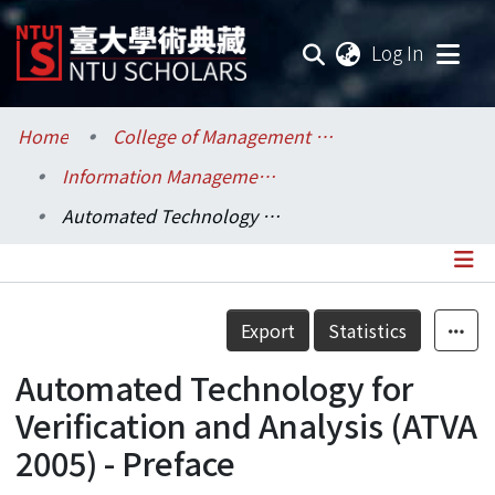
(current
Log In
Communities & Collections
Home
College of Management / 管理學院
Information Management / 資訊管理學系
Research Outputs
Automated Technology for Verification and Analysis (ATVA 2005) - Preface
Fundings & Projects
Researchers
Details
Export
Statistics
Organizations
Automated Technology for
Statistics
Verification and Analysis (ATVA
2005) - Preface