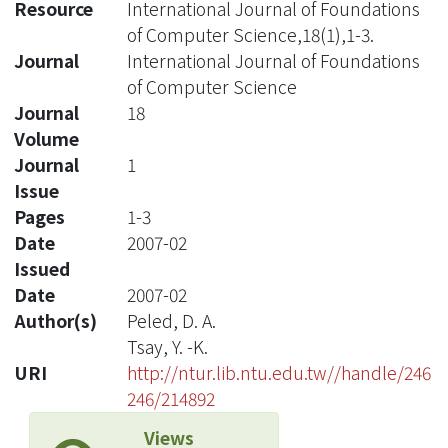
Resource
International Journal of Foundations
of Computer Science,18(1),1-3.
Journal
International Journal of Foundations
of Computer Science
Journal
18
Volume
Journal
1
Issue
Pages
1-3
Date
2007-02
Issued
Date
2007-02
Author(s)
Peled, D. A.
Tsay, Y. -K.
URI
http://ntur.lib.ntu.edu.tw//handle/246
246/214892
Views