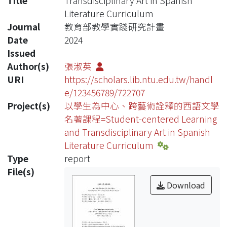
Title
Transdisciplinary Art in Spanish
Literature Curriculum
Journal
教育部教學實踐研究計畫
Date
2024
Issued
Author(s)
張淑英
URI
https://scholars.lib.ntu.edu.tw/handl
e/123456789/722707
Project(s)
以學生為中心、跨藝術詮釋的西語文學
名著課程=Student-centered Learning
and Transdisciplinary Art in Spanish
Literature Curriculum
Type
report
File(s)
Download