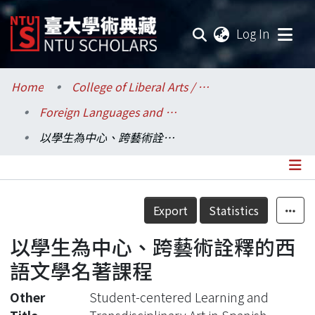
(current
Log In
Communities & Collections
Home
College of Liberal Arts / 文學院
Foreign Languages and Literatures / 外國語文學系
Research Outputs
以學生為中心、跨藝術詮釋的西語文學名著課程
Fundings & Projects
Researchers
Details
Export
Statistics
Organizations
以學生為中心、跨藝術詮釋的西
Statistics
語文學名著課程
Other
Student-centered Learning and