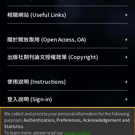
展現本校豐碩的研究成果及學術能量，圖書館整合
機構典藏（NTUR）與學術庫（AH）不同功能平
總館學科館員
(Main Library)
+
相關網站 (Useful Links)
台，成為臺大學術典藏NTU scholars。期能整合研
醫學圖書館學科館員
(Medical Library)
究能量、促進交流合作、保存學術產出、推廣研究
社會科學院辜振甫紀念圖書館學科館員
(Social
成果。
Sciences Library)
+
關於開放取用 (Open Access, OA)
To permanently archive and promote researcher
profiles and scholarly works, Library integrates the
開放取用是從使用者角度提升資訊取用性的社會運
+
出版社期刊論文授權政策 (Copyright)
services of “NTU Repository” with “Academic
動，應用在學術研究上是透過將研究著作公開供使
Hub” to form NTU Scholars.
用者自由取閱，以促進學術傳播及因應期刊訂購費
請確認所上傳的全文是原創的內容，若該文件包
用逐年攀升。同時可加速研究發展、提升研究影響
+
使用說明 (Instructions)
含部分內容的版權非匯入者所有，或由第三方贊
力，NTU Scholars即為本校的開放取用典藏（OA
助與合作完成，請確認該版權所有者及第三方同
Archive）平台。
（點選深入了解OA）
意提供此授權。
網站簡介
(Quickstart Guide)
+
登入說明 (Sign-in)
Please represent that the submission is your
使用手冊
(Instruction Manual)
original work, and that you have the right to
We collect and process your personal information for the following
線上預約服務
(Booking Service)
方案一：
臺灣大學計算機中心帳號登入
+
匯入著作 (Submission)
purposes:
Authentication, Preferences, Acknowledgement and
grant the rights to upload.
(With C&INC Email Account)
Statistics
.
方案二：
ORCID帳號登入
(With ORCID)
To learn more, please read our
privacy policy
.
若欲上傳已出版的全文電子檔，可使用
Open
方案一：
定期更新ORCID者，以ID匯入
(Search