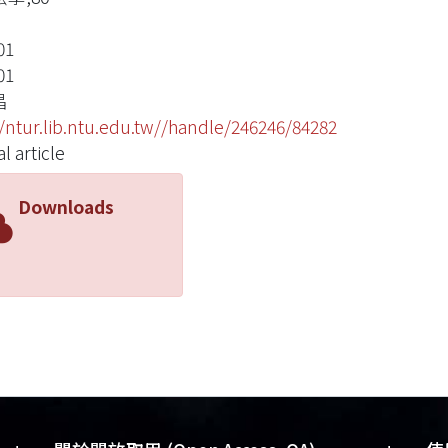
01
01
昌
//ntur.lib.ntu.edu.tw//handle/246246/84282
l article
Downloads