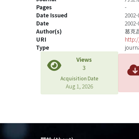
Pages
-
Date Issued
2002-
Date
2002-
Author(s)
葛克
URI
http:
Type
journa
Views
3
Acquisition Date
Aug 1, 2026