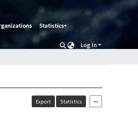
rganizations
Statistics
Log In
Export
Statistics