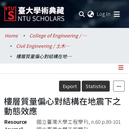
(current
Log In
Communities & Collections
Home
College of Engineering / 工學院
Civil Engineering / 土木工程學系
Research Outputs
樓層質量偏心對結構在地震下之動態效應
Fundings & Projects
Researchers
Details
Export
Statistics
Organizations
樓層質量偏心對結構在地震下之
Statistics
動態效應
Resource
國立臺灣大學工程學刊, n.60 p.89-101