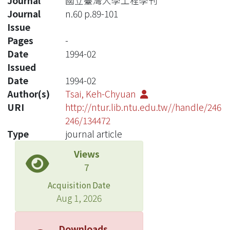
Journal
國立臺灣大學工程學刊
Journal
n.60 p.89-101
Issue
Pages
-
Date
1994-02
Issued
Date
1994-02
Author(s)
Tsai, Keh-Chyuan
URI
http://ntur.lib.ntu.edu.tw//handle/246
246/134472
Type
journal article
Views
7
Acquisition Date
Aug 1, 2026
Downloads