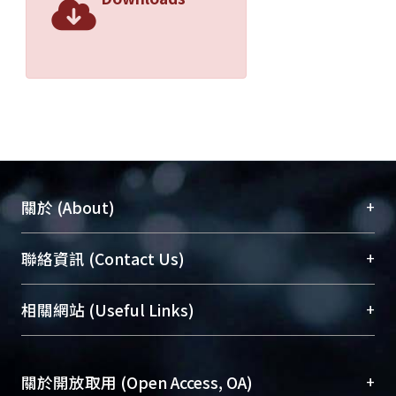
+
關於 (About)
臺大位居世界頂尖大學之列，為永久珍藏及向國際
+
聯絡資訊 (Contact Us)
展現本校豐碩的研究成果及學術能量，圖書館整合
機構典藏（NTUR）與學術庫（AH）不同功能平
總館學科館員
(Main Library)
+
相關網站 (Useful Links)
台，成為臺大學術典藏NTU scholars。期能整合研
醫學圖書館學科館員
(Medical Library)
究能量、促進交流合作、保存學術產出、推廣研究
社會科學院辜振甫紀念圖書館學科館員
(Social
成果。
Sciences Library)
+
關於開放取用 (Open Access, OA)