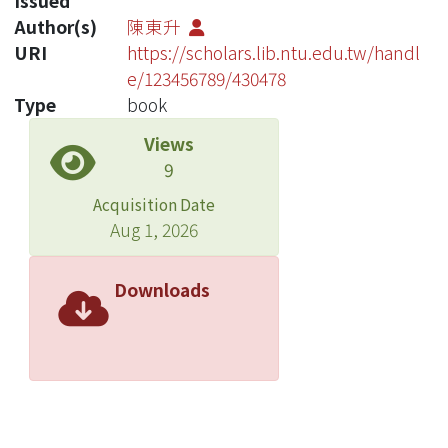
Issued
Author(s)
陳東升
URI
https://scholars.lib.ntu.edu.tw/handl
e/123456789/430478
Type
book
Views
9
Acquisition Date
Aug 1, 2026
Downloads