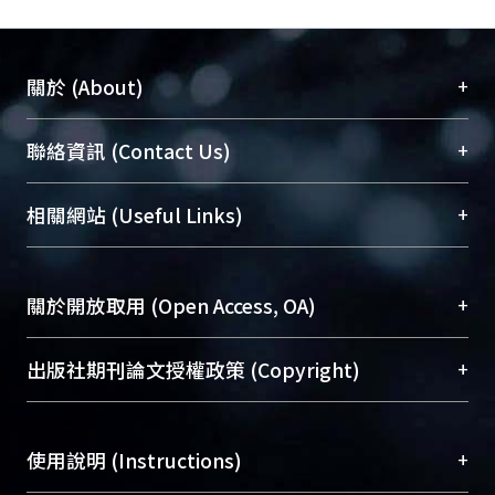
+
關於 (About)
臺大位居世界頂尖大學之列，為永久珍藏及向國際
+
聯絡資訊 (Contact Us)
展現本校豐碩的研究成果及學術能量，圖書館整合
機構典藏（NTUR）與學術庫（AH）不同功能平
總館學科館員
(Main Library)
+
相關網站 (Useful Links)
台，成為臺大學術典藏NTU scholars。期能整合研
醫學圖書館學科館員
(Medical Library)
究能量、促進交流合作、保存學術產出、推廣研究
社會科學院辜振甫紀念圖書館學科館員
(Social
成果。
Sciences Library)
+
關於開放取用 (Open Access, OA)
To permanently archive and promote researcher
profiles and scholarly works, Library integrates the
開放取用是從使用者角度提升資訊取用性的社會運
+
出版社期刊論文授權政策 (Copyright)
services of “NTU Repository” with “Academic
動，應用在學術研究上是透過將研究著作公開供使
Hub” to form NTU Scholars.
用者自由取閱，以促進學術傳播及因應期刊訂購費
請確認所上傳的全文是原創的內容，若該文件包
用逐年攀升。同時可加速研究發展、提升研究影響
+
使用說明 (Instructions)
含部分內容的版權非匯入者所有，或由第三方贊
力，NTU Scholars即為本校的開放取用典藏（OA
助與合作完成，請確認該版權所有者及第三方同