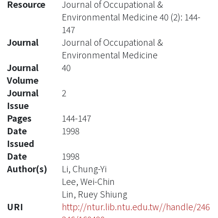
Resource
Journal of Occupational &
Environmental Medicine 40 (2): 144-
147
Journal
Journal of Occupational &
Environmental Medicine
Journal
40
Volume
Journal
2
Issue
Pages
144-147
Date
1998
Issued
Date
1998
Author(s)
Li, Chung-Yi
Lee, Wei-Chin
Lin, Ruey Shiung
URI
http://ntur.lib.ntu.edu.tw//handle/246