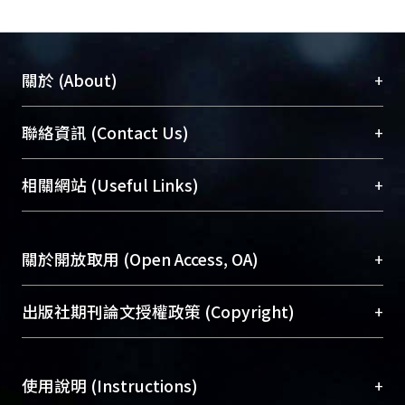
+
關於 (About)
臺大位居世界頂尖大學之列，為永久珍藏及向國際
+
聯絡資訊 (Contact Us)
展現本校豐碩的研究成果及學術能量，圖書館整合
機構典藏（NTUR）與學術庫（AH）不同功能平
總館學科館員
(Main Library)
+
相關網站 (Useful Links)
台，成為臺大學術典藏NTU scholars。期能整合研
醫學圖書館學科館員
(Medical Library)
究能量、促進交流合作、保存學術產出、推廣研究
社會科學院辜振甫紀念圖書館學科館員
(Social
成果。
Sciences Library)
+
關於開放取用 (Open Access, OA)
To permanently archive and promote researcher
profiles and scholarly works, Library integrates the
開放取用是從使用者角度提升資訊取用性的社會運
+
出版社期刊論文授權政策 (Copyright)
services of “NTU Repository” with “Academic
動，應用在學術研究上是透過將研究著作公開供使
Hub” to form NTU Scholars.
用者自由取閱，以促進學術傳播及因應期刊訂購費
請確認所上傳的全文是原創的內容，若該文件包
用逐年攀升。同時可加速研究發展、提升研究影響
+
使用說明 (Instructions)
含部分內容的版權非匯入者所有，或由第三方贊
力，NTU Scholars即為本校的開放取用典藏（OA