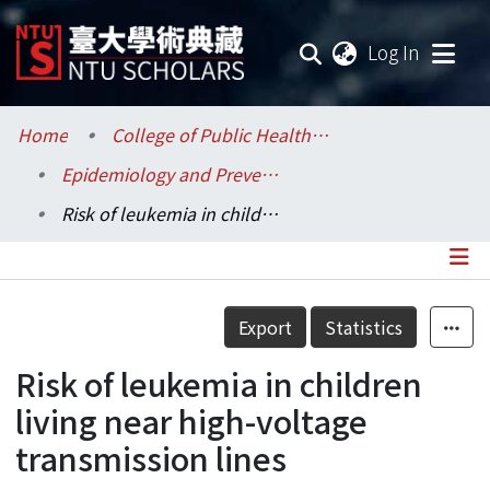
(current
Log In
Communities & Collections
Home
College of Public Health / 公共衛生學院
Epidemiology and Preventive Medicine / 流行病學與預防醫學研究所
Research Outputs
Risk of leukemia in children living near high-voltage transmission lines
Fundings & Projects
Researchers
Details
Export
Statistics
Organizations
Risk of leukemia in children
Statistics
living near high-voltage
transmission lines