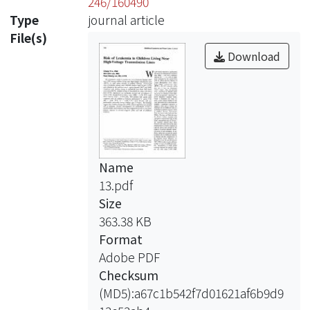
246/160490
Type
journal article
File(s)
Download
Name
13.pdf
Size
363.38 KB
Format
Adobe PDF
Checksum
(MD5):a67c1b542f7d01621af6b9d9