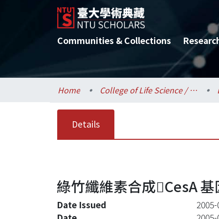
Communities & Collections
Researc
Home
College of Life Science / 生命科學院
Details
綠竹纖維素合成CesA 
Date Issued
2005-
Date
2005-