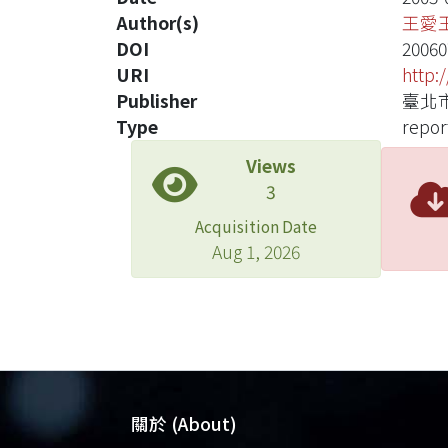
Author(s)
王愛
DOI
20060
URI
http:
Publisher
臺北
Type
repor
Views
3
Acquisition Date
Aug 1, 2026
關於 (About)