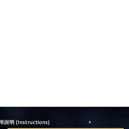
+
說明 (Instructions)