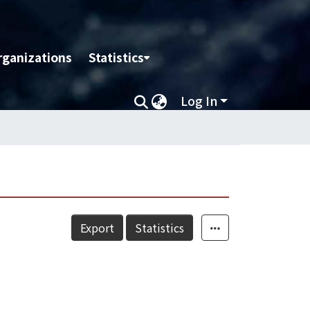
rganizations
Statistics
Log In
Export
Statistics