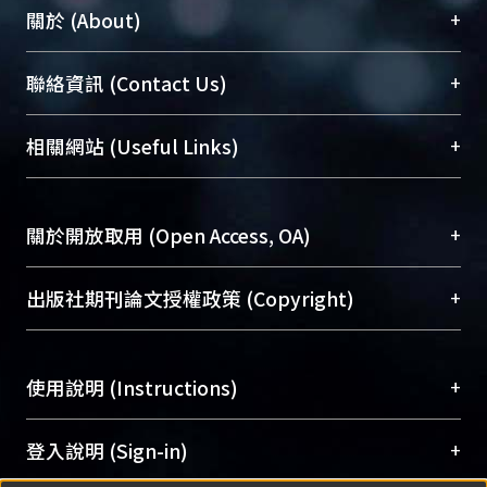
+
關於 (About)
臺大位居世界頂尖大學之列，為永久珍藏及向國際
+
聯絡資訊 (Contact Us)
展現本校豐碩的研究成果及學術能量，圖書館整合
機構典藏（NTUR）與學術庫（AH）不同功能平
總館學科館員
(Main Library)
+
相關網站 (Useful Links)
台，成為臺大學術典藏NTU scholars。期能整合研
醫學圖書館學科館員
(Medical Library)
究能量、促進交流合作、保存學術產出、推廣研究
社會科學院辜振甫紀念圖書館學科館員
(Social
成果。
Sciences Library)
+
關於開放取用 (Open Access, OA)
To permanently archive and promote researcher
profiles and scholarly works, Library integrates the
開放取用是從使用者角度提升資訊取用性的社會運
+
出版社期刊論文授權政策 (Copyright)
services of “NTU Repository” with “Academic
動，應用在學術研究上是透過將研究著作公開供使
Hub” to form NTU Scholars.
用者自由取閱，以促進學術傳播及因應期刊訂購費
請確認所上傳的全文是原創的內容，若該文件包
用逐年攀升。同時可加速研究發展、提升研究影響
+
使用說明 (Instructions)
含部分內容的版權非匯入者所有，或由第三方贊
力，NTU Scholars即為本校的開放取用典藏（OA
助與合作完成，請確認該版權所有者及第三方同
Archive）平台。
（點選深入了解OA）
意提供此授權。
網站簡介
(Quickstart Guide)
+
登入說明 (Sign-in)
Please represent that the submission is your
使用手冊
(Instruction Manual)