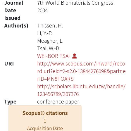
Journal
7th World Biomaterials Congress
Date
2004
Issued
Author(s)
Thissen, H.
Li, Y.-P.
Meagher, L.
Tsai, W.-B.
WEI-BOR TSAI
URI
http://www.scopus.com/inward/reco
rd.url?eid=2-s2.0-13844276098&partne
rID=MN8TOARS
http://scholars.lib.ntu.edu.tw/handle/
123456789/307376
Type
conference paper
Scopus© citations
1
Acquisition Date