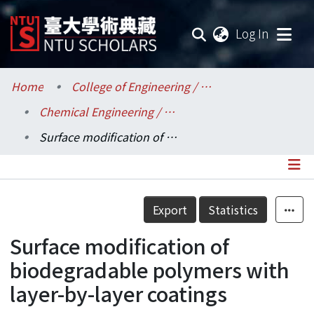
(current
Log In
Communities & Collections
Home
College of Engineering / 工學院
Chemical Engineering / 化學工程學系
Research Outputs
Surface modification of biodegradable polymers with layer-by-layer coatings
Fundings & Projects
Researchers
Details
Export
Statistics
Organizations
Surface modification of
Statistics
biodegradable polymers with
layer-by-layer coatings