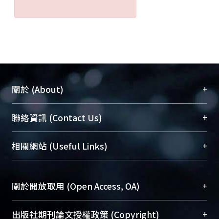
+
關於 (About)
臺大位居世界頂尖大學之列，為永久珍藏及向國際
+
聯絡資訊 (Contact Us)
展現本校豐碩的研究成果及學術能量，圖書館整合
機構典藏（NTUR）與學術庫（AH）不同功能平
總館學科館員
(Main Library)
+
相關網站 (Useful Links)
台，成為臺大學術典藏NTU scholars。期能整合研
醫學圖書館學科館員
(Medical Library)
究能量、促進交流合作、保存學術產出、推廣研究
社會科學院辜振甫紀念圖書館學科館員
(Social
成果。
Sciences Library)
+
關於開放取用 (Open Access, OA)
To permanently archive and promote researcher
profiles and scholarly works, Library integrates the
開放取用是從使用者角度提升資訊取用性的社會運
+
出版社期刊論文授權政策 (Copyright)