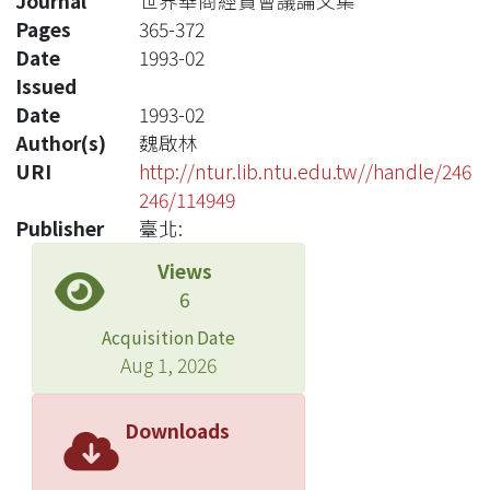
Journal
世界華商經貿會議論文集
Pages
365-372
Date
1993-02
Issued
Date
1993-02
Author(s)
魏啟林
URI
http://ntur.lib.ntu.edu.tw//handle/246
246/114949
Publisher
臺北:
Views
6
Acquisition Date
Aug 1, 2026
Downloads