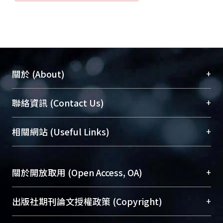
+
關於 (About)
臺大位居世界頂尖大學之列，為永久珍藏及向國際
+
聯絡資訊 (Contact Us)
展現本校豐碩的研究成果及學術能量，圖書館整合
機構典藏（NTUR）與學術庫（AH）不同功能平
總館學科館員
(Main Library)
+
相關網站 (Useful Links)
台，成為臺大學術典藏NTU scholars。期能整合研
醫學圖書館學科館員
(Medical Library)
究能量、促進交流合作、保存學術產出、推廣研究
社會科學院辜振甫紀念圖書館學科館員
(Social
成果。
Sciences Library)
+
關於開放取用 (Open Access, OA)
To permanently archive and promote researcher
profiles and scholarly works, Library integrates the
開放取用是從使用者角度提升資訊取用性的社會運
+
出版社期刊論文授權政策 (Copyright)
services of “NTU Repository” with “Academic
動，應用在學術研究上是透過將研究著作公開供使