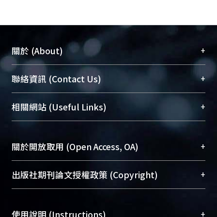
+
關於 (About)
臺大位居世界頂尖大學之列，為永久珍藏及向國際
+
聯絡資訊 (Contact Us)
展現本校豐碩的研究成果及學術能量，圖書館整合
機構典藏（NTUR）與學術庫（AH）不同功能平
總館學科館員
(Main Library)
+
相關網站 (Useful Links)
台，成為臺大學術典藏NTU scholars。期能整合研
醫學圖書館學科館員
(Medical Library)
究能量、促進交流合作、保存學術產出、推廣研究
社會科學院辜振甫紀念圖書館學科館員
(Social
成果。
Sciences Library)
+
關於開放取用 (Open Access, OA)
To permanently archive and promote researcher
profiles and scholarly works, Library integrates the
開放取用是從使用者角度提升資訊取用性的社會運
+
出版社期刊論文授權政策 (Copyright)
services of “NTU Repository” with “Academic
動，應用在學術研究上是透過將研究著作公開供使
Hub” to form NTU Scholars.
用者自由取閱，以促進學術傳播及因應期刊訂購費
請確認所上傳的全文是原創的內容，若該文件包
用逐年攀升。同時可加速研究發展、提升研究影響
+
使用說明 (Instructions)
含部分內容的版權非匯入者所有，或由第三方贊