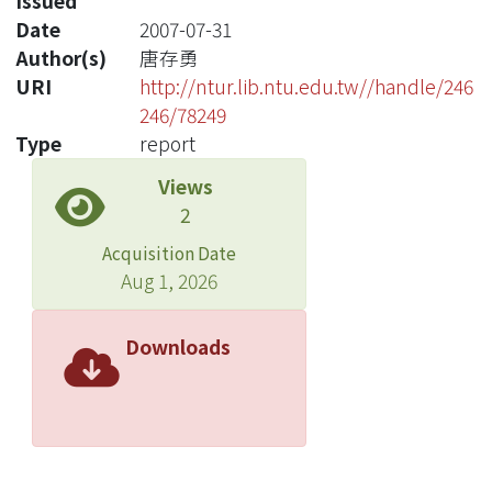
Issued
Date
2007-07-31
Author(s)
唐存勇
URI
http://ntur.lib.ntu.edu.tw//handle/246
246/78249
Type
report
Views
2
Acquisition Date
Aug 1, 2026
Downloads