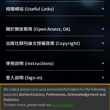
展現本校豐碩的研究成果及學術能量，圖書館整合
機構典藏（NTUR）與學術庫（AH）不同功能平
總館學科館員
(Main Library)
+
相關網站 (Useful Links)
台，成為臺大學術典藏NTU scholars。期能整合研
醫學圖書館學科館員
(Medical Library)
究能量、促進交流合作、保存學術產出、推廣研究
社會科學院辜振甫紀念圖書館學科館員
(Social
成果。
Sciences Library)
+
關於開放取用 (Open Access, OA)
To permanently archive and promote researcher
profiles and scholarly works, Library integrates the
開放取用是從使用者角度提升資訊取用性的社會運
+
出版社期刊論文授權政策 (Copyright)
services of “NTU Repository” with “Academic
動，應用在學術研究上是透過將研究著作公開供使
Hub” to form NTU Scholars.
用者自由取閱，以促進學術傳播及因應期刊訂購費
請確認所上傳的全文是原創的內容，若該文件包
用逐年攀升。同時可加速研究發展、提升研究影響
+
使用說明 (Instructions)
含部分內容的版權非匯入者所有，或由第三方贊
力，NTU Scholars即為本校的開放取用典藏（OA
助與合作完成，請確認該版權所有者及第三方同
Archive）平台。
（點選深入了解OA）
意提供此授權。
網站簡介
(Quickstart Guide)
+
登入說明 (Sign-in)
Please represent that the submission is your
使用手冊
(Instruction Manual)
original work, and that you have the right to
We collect and process your personal information for the following
線上預約服務
(Booking Service)
方案一：
臺灣大學計算機中心帳號登入
+
匯入著作 (Submission)
purposes:
Authentication, Preferences, Acknowledgement and
grant the rights to upload.
(With C&INC Email Account)
Statistics
.
方案二：
ORCID帳號登入
(With ORCID)
To learn more, please read our
privacy policy
.
若欲上傳已出版的全文電子檔，可使用
Open
方案一：
定期更新ORCID者，以ID匯入
(Search