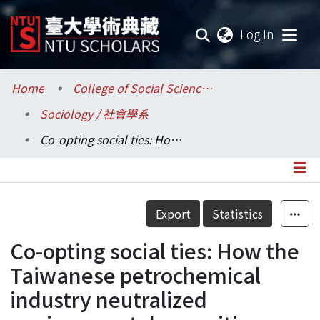
(current
Log In
Communities & Collections
Home
College of Social Sciences / 社會科學院
Sociology / 社會學系
Research Outputs
Co-opting social ties: How the Taiwanese petrochemical industry neutralized environmental opposition
Fundings & Projects
Researchers
Details
Export
Statistics
Organizations
Co-opting social ties: How the
Statistics
Taiwanese petrochemical
industry neutralized