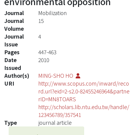
environmental opposition
Journal
Mobilization
Journal
15
Volume
Journal
4
Issue
Pages
447-463
Date
2010
Issued
Author(s)
MING-SHO HO
URI
http://www.scopus.com/inward/reco
rd.url?eid=2-s2.0-82455246964&partne
rID=MN8TOARS
http://scholars.lib.ntu.edu.tw/handle/
123456789/357541
Type
journal article