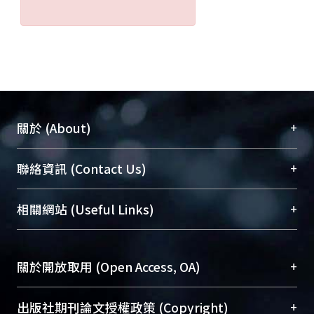
+
關於 (About)
臺大位居世界頂尖大學之列，為永久珍藏及向國際
+
聯絡資訊 (Contact Us)
展現本校豐碩的研究成果及學術能量，圖書館整合
機構典藏（NTUR）與學術庫（AH）不同功能平
總館學科館員
(Main Library)
+
相關網站 (Useful Links)
台，成為臺大學術典藏NTU scholars。期能整合研
醫學圖書館學科館員
(Medical Library)
究能量、促進交流合作、保存學術產出、推廣研究
社會科學院辜振甫紀念圖書館學科館員
(Social
成果。
Sciences Library)
+
關於開放取用 (Open Access, OA)
To permanently archive and promote researcher
profiles and scholarly works, Library integrates the
開放取用是從使用者角度提升資訊取用性的社會運
+
出版社期刊論文授權政策 (Copyright)