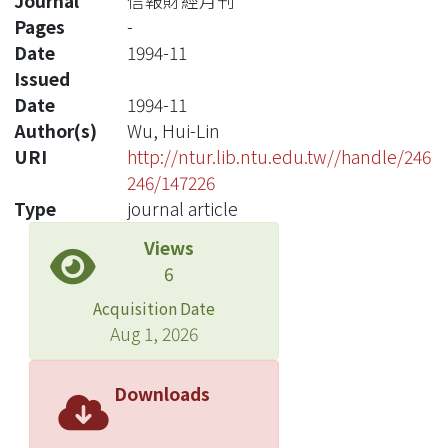
Journal
信報財經月刊
Pages
-
Date
1994-11
Issued
Date
1994-11
Author(s)
Wu, Hui-Lin
URI
http://ntur.lib.ntu.edu.tw//handle/246
246/147226
Type
journal article
Views
6
Acquisition Date
Aug 1, 2026
Downloads