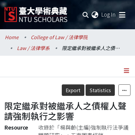
(current
Log In
Communities & Collections
Home
College of Law / 法律學院
Law / 法律學系
限定繼承對被繼承人之債權人聲請強制執行之影響
Research Outputs
Fundings & Projects
Researchers
Details
Export
Statistics
Organizations
限定繼承對被繼承人之債權人聲
Statistics
請強制執行之影響
Resource
收錄於「楊與齡(主編)強制執行法爭議