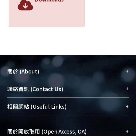
+
關於 (About)
臺大位居世界頂尖大學之列，為永久珍藏及向國際
+
聯絡資訊 (Contact Us)
展現本校豐碩的研究成果及學術能量，圖書館整合
機構典藏（NTUR）與學術庫（AH）不同功能平
總館學科館員
(Main Library)
+
相關網站 (Useful Links)
台，成為臺大學術典藏NTU scholars。期能整合研
醫學圖書館學科館員
(Medical Library)
究能量、促進交流合作、保存學術產出、推廣研究
社會科學院辜振甫紀念圖書館學科館員
(Social
成果。
Sciences Library)
+
關於開放取用 (Open Access, OA)