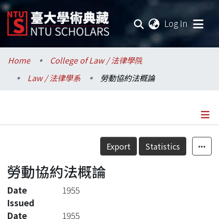
(current
Log In
Communities & Collections
Home
College of Law / 法律學院
Law / 法律學系
勞動協約法概論
Research Outputs
Fundings & Projects
Researchers
Details
Export
Statistics
Organizations
勞動協約法概論
Statistics
Date
1955
Issued
Date
1955