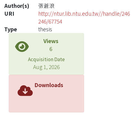
Author(s)
張蒼浪
URI
http://ntur.lib.ntu.edu.tw//handle/246
246/67754
Type
thesis
Views
6
Acquisition Date
Aug 1, 2026
Downloads