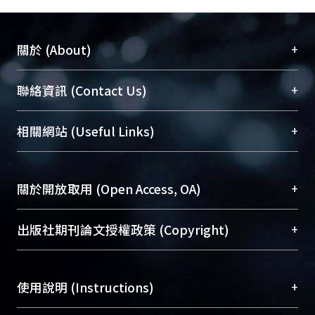
+
關於 (About)
臺大位居世界頂尖大學之列，為永久珍藏及向國際
+
聯絡資訊 (Contact Us)
展現本校豐碩的研究成果及學術能量，圖書館整合
機構典藏（NTUR）與學術庫（AH）不同功能平
總館學科館員
(Main Library)
+
相關網站 (Useful Links)
台，成為臺大學術典藏NTU scholars。期能整合研
醫學圖書館學科館員
(Medical Library)
究能量、促進交流合作、保存學術產出、推廣研究
社會科學院辜振甫紀念圖書館學科館員
(Social
成果。
Sciences Library)
+
關於開放取用 (Open Access, OA)
To permanently archive and promote researcher
profiles and scholarly works, Library integrates the
開放取用是從使用者角度提升資訊取用性的社會運
+
出版社期刊論文授權政策 (Copyright)
services of “NTU Repository” with “Academic
動，應用在學術研究上是透過將研究著作公開供使
Hub” to form NTU Scholars.
用者自由取閱，以促進學術傳播及因應期刊訂購費
請確認所上傳的全文是原創的內容，若該文件包
用逐年攀升。同時可加速研究發展、提升研究影響
+
使用說明 (Instructions)
含部分內容的版權非匯入者所有，或由第三方贊
力，NTU Scholars即為本校的開放取用典藏（OA
助與合作完成，請確認該版權所有者及第三方同