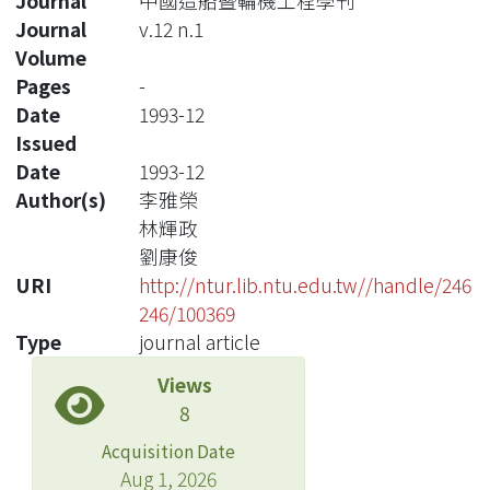
Journal
中國造船暨輪機工程學刊
Journal
v.12 n.1
Volume
Pages
-
Date
1993-12
Issued
Date
1993-12
Author(s)
李雅榮
林輝政
劉康俊
URI
http://ntur.lib.ntu.edu.tw//handle/246
246/100369
Type
journal article
Views
8
Acquisition Date
Aug 1, 2026