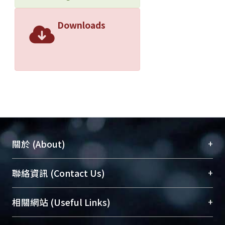
Downloads
+
關於 (About)
臺大位居世界頂尖大學之列，為永久珍藏及向國際
+
聯絡資訊 (Contact Us)
展現本校豐碩的研究成果及學術能量，圖書館整合
機構典藏（NTUR）與學術庫（AH）不同功能平
總館學科館員
(Main Library)
+
相關網站 (Useful Links)
台，成為臺大學術典藏NTU scholars。期能整合研
醫學圖書館學科館員
(Medical Library)
究能量、促進交流合作、保存學術產出、推廣研究