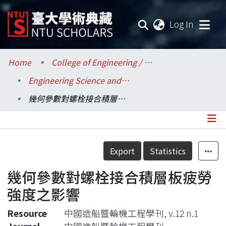
(current
Log In
Communities & Collections
Home
College of Engineering / 工學院
Engineering Science and Ocean Engineering / 工程科學及海洋工程學系
Research Outputs
幾何參數對螺栓接合積層板疲勞強度之影響
Fundings & Projects
Researchers
Details
Export
Statistics
Organizations
幾何參數對螺栓接合積層板疲勞
Statistics
強度之影響
Resource
中國造船暨輪機工程學刊, v.12 n.1