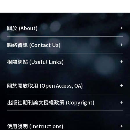
+
關於 (About)
臺大位居世界頂尖大學之列，為永久珍藏及向國際
+
聯絡資訊 (Contact Us)
展現本校豐碩的研究成果及學術能量，圖書館整合
機構典藏（NTUR）與學術庫（AH）不同功能平
總館學科館員
(Main Library)
+
相關網站 (Useful Links)
台，成為臺大學術典藏NTU scholars。期能整合研
醫學圖書館學科館員
(Medical Library)
究能量、促進交流合作、保存學術產出、推廣研究
社會科學院辜振甫紀念圖書館學科館員
(Social
成果。
Sciences Library)
+
關於開放取用 (Open Access, OA)
To permanently archive and promote researcher
profiles and scholarly works, Library integrates the
開放取用是從使用者角度提升資訊取用性的社會運
+
出版社期刊論文授權政策 (Copyright)
services of “NTU Repository” with “Academic
動，應用在學術研究上是透過將研究著作公開供使
Hub” to form NTU Scholars.
用者自由取閱，以促進學術傳播及因應期刊訂購費
請確認所上傳的全文是原創的內容，若該文件包
用逐年攀升。同時可加速研究發展、提升研究影響
+
使用說明 (Instructions)
含部分內容的版權非匯入者所有，或由第三方贊