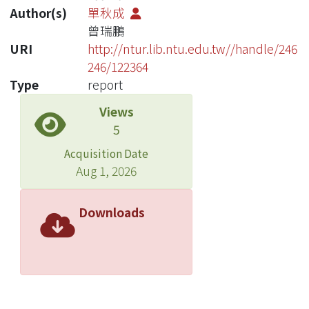
Author(s)
單秋成
曾瑞鵬
URI
http://ntur.lib.ntu.edu.tw//handle/246
246/122364
Type
report
Views
5
Acquisition Date
Aug 1, 2026
Downloads