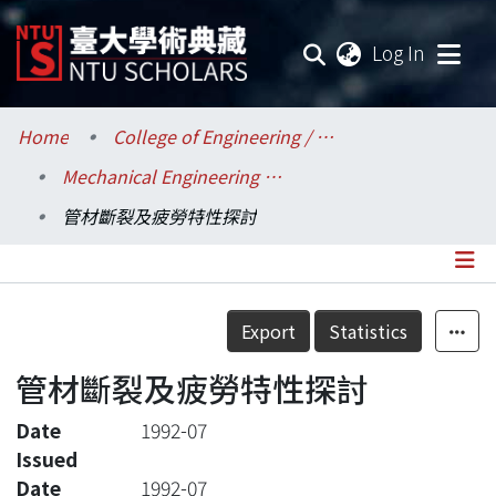
(current
Log In
Communities & Collections
Home
College of Engineering / 工學院
Mechanical Engineering / 機械工程學系
Research Outputs
管材斷裂及疲勞特性探討
Fundings & Projects
Researchers
Details
Export
Statistics
Organizations
管材斷裂及疲勞特性探討
Statistics
Date
1992-07
Issued
Date
1992-07