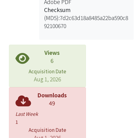
Adobe PDF
構放款總額/金融機構總資產、金融機
Checksum
構家數、股市資本率、股市周轉率以及
(MD5):7d2c63d18a8485a22ba590c8
股
92100670
市流動性等金融發展指標與實質經濟成
長成正向關係。為了探討短期變動關係
我
們使用誤差修正模型（error
Views
correction model）來探討金融發展對
6
經濟成長之影
Acquisition Date
響，結果證明金融發展對經濟成長有正
Aug 1, 2026
面效果。接下來則是進行金融發展與國
內
Downloads
投資率的實證分析，我們所得到的結果
49
是兩者成正向變動關係。
Last Week
1
Acquisition Date
Aug 1, 2026