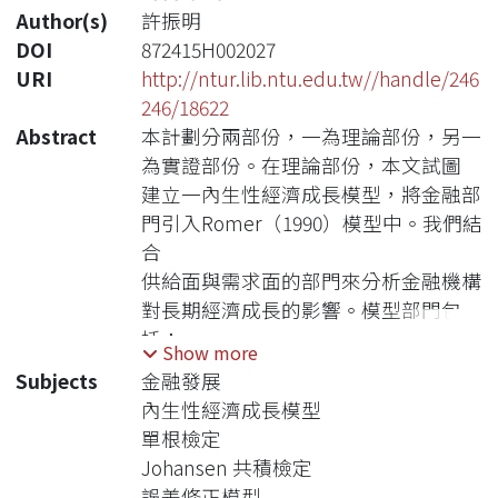
Author(s)
許振明
DOI
872415H002027
URI
http://ntur.lib.ntu.edu.tw//handle/246
246/18622
Abstract
本計劃分兩部份，一為理論部份，另一
為實證部份。在理論部份，本文試圖
建立一內生性經濟成長模型，將金融部
門引入Romer（1990）模型中。我們結
合
供給面與需求面的部門來分析金融機構
對長期經濟成長的影響。模型部門包
括：
Show more
研發部門、金融部門、最終產品生產部
Subjects
金融發展
門與家計部門。本理論模型的特色是金
內生性經濟成長模型
融
單根檢定
創新與研發是促進經濟體系成長的原動
Johansen 共積檢定
力，而金融部門則扮演資金中介的角
誤差修正模型