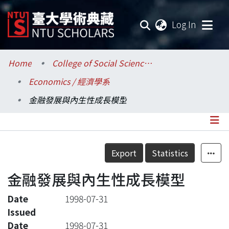
(current
Log In
Communities & Collections
Home
College of Social Sciences / 社會科學院
Economics / 經濟學系
Research Outputs
金融發展與內生性成長模型
Fundings & Projects
Researchers
Details
Export
Statistics
Organizations
金融發展與內生性成長模型
Statistics
Date
1998-07-31
Issued
Date
1998-07-31