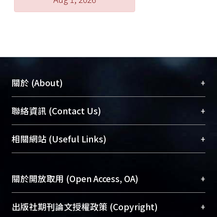
+
關於 (About)
臺大位居世界頂尖大學之列，為永久珍藏及向國際
+
聯絡資訊 (Contact Us)
展現本校豐碩的研究成果及學術能量，圖書館整合
機構典藏（NTUR）與學術庫（AH）不同功能平
總館學科館員
(Main Library)
+
相關網站 (Useful Links)
台，成為臺大學術典藏NTU scholars。期能整合研
醫學圖書館學科館員
(Medical Library)
究能量、促進交流合作、保存學術產出、推廣研究
社會科學院辜振甫紀念圖書館學科館員
(Social
成果。
Sciences Library)
+
關於開放取用 (Open Access, OA)
To permanently archive and promote researcher
profiles and scholarly works, Library integrates the
開放取用是從使用者角度提升資訊取用性的社會運
+
出版社期刊論文授權政策 (Copyright)