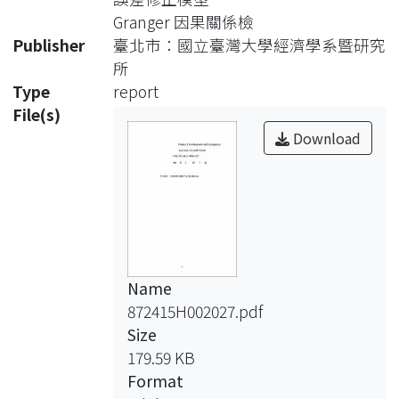
色，
Granger 因果關係檢
提供金融中間產品；最終產品生產部門
Publisher
臺北市：國立臺灣大學經濟學系暨研究
利用勞動人力與金融中間產品來生產最
所
終
Type
report
產出；家計部門採用跨期決策來決定消
File(s)
費與儲蓄並提供勞動人力。
Download
在實證研究部分，我們利用台灣資料並
採用VAR 時間序列分析方法來探討
金融發展與經濟成長及投資率的關係。
在消除變數之定態（stationary）及共
積
（cointegration）現象後，我們進一步
Name
從事模型適合性檢定。利用Johansen
872415H002027.pdf
共積
Size
檢定法我們發現國內金融深化程度
179.59 KB
（M2/GDP）、金融機構總資產/GDP、
Format
金融機