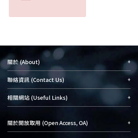
+
關於 (About)
臺大位居世界頂尖大學之列，為永久珍藏及向國際
+
聯絡資訊 (Contact Us)
展現本校豐碩的研究成果及學術能量，圖書館整合
機構典藏（NTUR）與學術庫（AH）不同功能平
總館學科館員
(Main Library)
+
相關網站 (Useful Links)
台，成為臺大學術典藏NTU scholars。期能整合研
醫學圖書館學科館員
(Medical Library)
究能量、促進交流合作、保存學術產出、推廣研究
社會科學院辜振甫紀念圖書館學科館員
(Social
成果。
Sciences Library)
+
關於開放取用 (Open Access, OA)
To permanently archive and promote researcher