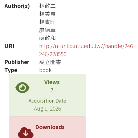
Author(s)
林敬二
楊美惠
楊寶旺
廖德章
薛敬和
URI
http://ntur.lib.ntu.edu.tw//handle/246
246/228556
Publisher
高立圖書
Type
book
Views
7
Acquisition Date
Aug 1, 2026
Downloads