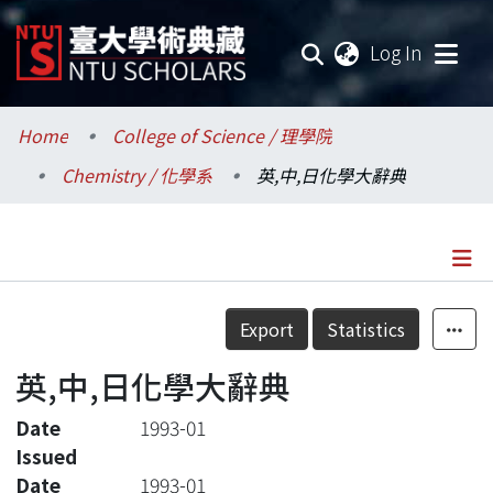
(current
Log In
Communities & Collections
Home
College of Science / 理學院
Chemistry / 化學系
英,中,日化學大辭典
Research Outputs
Fundings & Projects
Researchers
Details
Export
Statistics
Organizations
英,中,日化學大辭典
Statistics
Date
1993-01
Issued
Date
1993-01