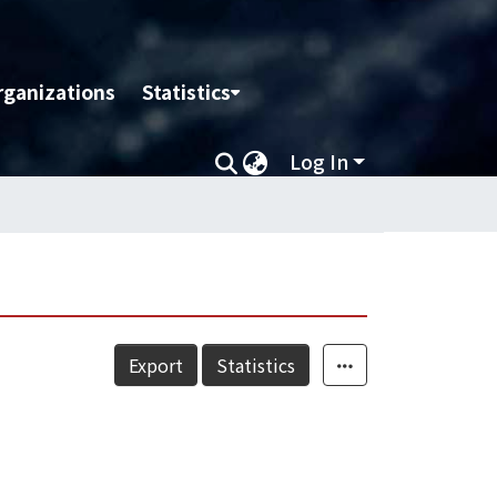
rganizations
Statistics
Log In
Export
Statistics