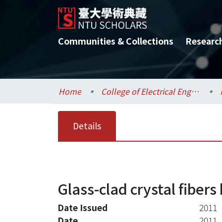
Communities & Collections
Researc
Home
College of Electrical Engineering and Computer Science / 電機資訊學院
Details
Glass-clad crystal fiber
Date Issued
2011
Date
2011