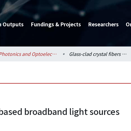
h Outputs
Fundings & Projects
Researchers
O
Photonics and Optoelectronics / 光電工程學研究所
Glass-clad crystal fibers based broadband light sources
s based broadband light sources