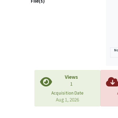
File(s)
光源
驗量
與正負
15.6
單模
衣晶
降低
No
大纖
波折
Views
1
Acquisition Date
Aug 1, 2026