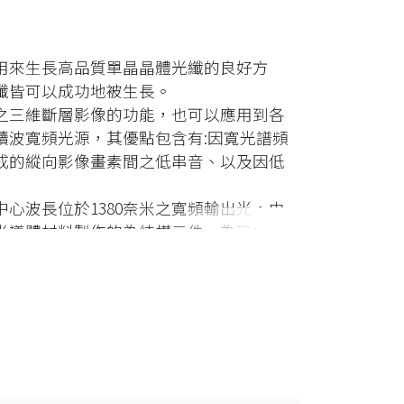
用來生長高品質單晶晶體光纖的良好方
纖皆可以成功地被生長。
之三維斷層影像的功能，也可以應用到各
續波寬頻光源，其優點包含有:因寬光譜頻
成的縱向影像畫素間之低串音、以及因低
心波長位於1380奈米之寬頻輸出光，由
半導體材料製作的為結構元件，為了提升
構用以提升摻鉻釔鋁石榴石雙纖衣晶體光
，縱向解析度達3.6微米，其縱向影像畫素間
 dB及-32.9 dB。
為檢驗各種生物組織的光源，可以達到較大
鈦離子受氧化變成四價鈦離子，為了有效
退火與雷射退火兩種製程皆可還原三價鈦
的十倍。使用446奈米半導體雷射為激發