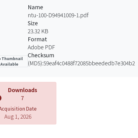
，摻鈦藍寶石單纖衣晶體光纖可以產生功率達2.45 mW之
Name
測到的縱向解析度為1.5微米，縱向影像畫素間之串音，對正負
ntu-100-D94941009-1.pdf
三階非相鄰畫素各為-42.7 dB及-49.5 dB；使用5
Size
 mW。
23.32 KB
晶體光纖可以用來改善晶體光纖光源之輸出光束品質，使用
Format
體光纖，與使用SF57HHT高折射率玻璃作為纖衣材料製
Adobe PDF
晶纖的數值孔徑，然而這兩種晶纖仍然是多模態；利用增
Checksum
 Thumbnail
心直徑光纖仍可以達成單一橫向模態，我們提出使用N-LA
(MD5):59eaf4c0488f72085bbeededb7e304b2
Available
射率反導波摻鈦藍寶石單纖衣晶體光纖之設計。
Downloads
7
Acquisition Date
Aug 1, 2026