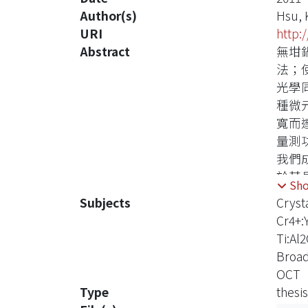
Author(s)
Hsu, 
URI
http:
Abstract
無坩
法；
光學
種微
寬而
量測
我們
於其
Sh
光學
Subjects
Cryst
纖寬
Cr4+:
之串音
Ti:Al
由於
Broad
的穿
OCT
提升
Type
thesis
離子