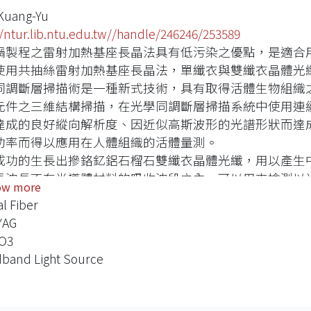
Kuang-Yu
//ntur.lib.ntu.edu.tw//handle/246246/253589
鍋製程之雷射加熱基座長晶法具有低污染之優點，是適合
使用共抽絲雷射加熱基座長晶法，單纖衣與雙纖衣晶體光
同調斷層掃描術是一種新式技術，具有取得活體生物組織
元件之三維結構掃描，在光學同調斷層掃描系統中使用連
達成的良好縱向解析度、因近似高斯波形的光譜形狀而達
功率而得以應用在人體組織的活體量測。
成功的生長出摻鉻釔鋁石榴石雙纖衣晶體光纖，用以產生中
長波長不在半導體材料的吸收波段之內，可以用來檢測以
ow more
同調斷層掃描系統的信雜比，我們使用了雙向激發雙程架
al Fiber
頻光源的輸出功率至3.15 mW，由於輸出頻寬為222奈米
YAG
，對相鄰畫素為-24.7 dB，對第二與第三非相鄰畫素各為-37.2
2O3
摻鈦藍寶石之螢光中心波長位於760奈米，故適合用來作
band Light Source
透深度，在摻鈦藍寶石單晶晶體光纖的生長過程中，三價
發光效率與降低紅外光波段的殘留吸收，我們使用了爐管
，但使用爐管退火製程之晶纖其發光效率可為雷射退火製程