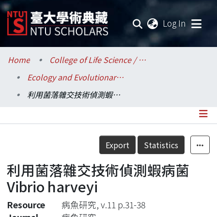
(current
Log In
Communities & Collections
Home
College of Life Science / 生命科學院
Ecology and Evolutionary Biology / 生態學與演化生物學研究所
Research Outputs
利用菌落雜交技術偵測蝦病菌Vibrio harveyi
Fundings & Projects
Researchers
Details
Export
Statistics
Organizations
利用菌落雜交技術偵測蝦病菌
Statistics
Vibrio harveyi
Resource
病魚研究, v.11 p.31-38