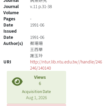
Journal
病魚研究
Journal
v.11 p.31-38
Volume
Pages
-
Date
1991-06
Issued
Date
1991-06
Author(s)
蔡珊珊
王西華
謝玉玲
URI
http://ntur.lib.ntu.edu.tw//handle/246
246/140140
Views
6
Acquisition Date
Aug 1, 2026