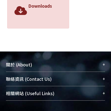
Downloads
+
關於 (About)
臺大位居世界頂尖大學之列，為永久珍藏及向國際
+
聯絡資訊 (Contact Us)
展現本校豐碩的研究成果及學術能量，圖書館整合
機構典藏（NTUR）與學術庫（AH）不同功能平
總館學科館員
(Main Library)
+
相關網站 (Useful Links)
台，成為臺大學術典藏NTU scholars。期能整合研
醫學圖書館學科館員
(Medical Library)
究能量、促進交流合作、保存學術產出、推廣研究
社會科學院辜振甫紀念圖書館學科館員
(Social
成果。