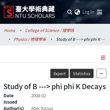
(current
Log In
Communities & Collections
Home
College of Science / 理學院
Physics / 物理學系
Study of B ---> phi phi K Decays
Research Outputs
Fundings & Projects
Researchers
Details
Export
Statistics
Organizations
Study of B ---> phi phi K Decays
Statistics
Date
2008-02
Issued
Author(s)
Abe, Kazuo