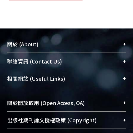
+
關於 (About)
臺大位居世界頂尖大學之列，為永久珍藏及向國際
+
聯絡資訊 (Contact Us)
展現本校豐碩的研究成果及學術能量，圖書館整合
機構典藏（NTUR）與學術庫（AH）不同功能平
總館學科館員
(Main Library)
+
相關網站 (Useful Links)
台，成為臺大學術典藏NTU scholars。期能整合研
醫學圖書館學科館員
(Medical Library)
究能量、促進交流合作、保存學術產出、推廣研究
社會科學院辜振甫紀念圖書館學科館員
(Social
成果。
Sciences Library)
+
關於開放取用 (Open Access, OA)
To permanently archive and promote researcher
profiles and scholarly works, Library integrates the
開放取用是從使用者角度提升資訊取用性的社會運
+
出版社期刊論文授權政策 (Copyright)
services of “NTU Repository” with “Academic
動，應用在學術研究上是透過將研究著作公開供使