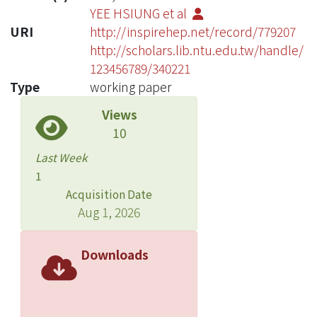
YEE HSIUNG et al
URI
http://inspirehep.net/record/779207
http://scholars.lib.ntu.edu.tw/handle/
123456789/340221
Type
working paper
Views
10
Last Week
1
Acquisition Date
Aug 1, 2026
Downloads