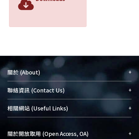
+
關於 (About)
臺大位居世界頂尖大學之列，為永久珍藏及向國際
+
聯絡資訊 (Contact Us)
展現本校豐碩的研究成果及學術能量，圖書館整合
機構典藏（NTUR）與學術庫（AH）不同功能平
總館學科館員
(Main Library)
+
相關網站 (Useful Links)
台，成為臺大學術典藏NTU scholars。期能整合研
醫學圖書館學科館員
(Medical Library)
究能量、促進交流合作、保存學術產出、推廣研究
社會科學院辜振甫紀念圖書館學科館員
(Social
成果。
Sciences Library)
+
關於開放取用 (Open Access, OA)