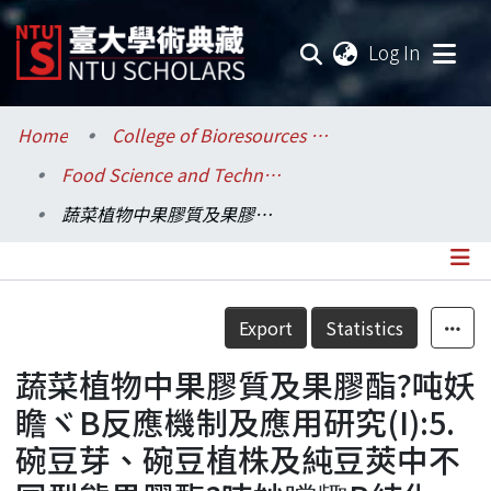
(current
Log In
Communities & Collections
Home
College of Bioresources and Agriculture / 生物資源暨農學院
Food Science and Technology / 食品科技研究所
Research Outputs
蔬菜植物中果膠質及果膠酯?吨妖瞻ヾB反應機制及應用研究(I):5.碗豆芽、碗豆植株及純豆莢中不同型態果膠酯?吨妙曭齱B純化、生化性質及生理意義之探討
Fundings & Projects
Researchers
Details
Export
Statistics
Organizations
蔬菜植物中果膠質及果膠酯?吨妖
Statistics
瞻ヾB反應機制及應用研究(I):5.
碗豆芽、碗豆植株及純豆莢中不