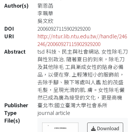
Author(s)
劉恩菡
李珮華
吳文欣
DOI
20060927115902929200
URI
http://ntur.lib.ntu.edu.tw//handle/246
246/20060927115902929200
Abstract
tsd 科技、民主與社會網站. 女性除毛刀
與性別政治. 隨著夏日的到來，除毛刀
及其他除毛 工具漸成女性的貼身必備
品，以便在穿. 上輕薄短小的服飾前，
去除手腳、腋下等處叫人尷 尬的茂盛
毛髮，呈現光滑的肌. 膚。女性除毛儼
然已成為廣為接受的文化，更是商機
Publisher
臺北市:國立臺灣大學社會系所
Type
journal article
File(s)
Download