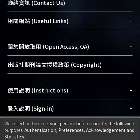
臺大位居世界頂尖大學之列，為永久珍藏及向國際
+
聯絡資訊 (Contact Us)
展現本校豐碩的研究成果及學術能量，圖書館整合
機構典藏（NTUR）與學術庫（AH）不同功能平
總館學科館員
(Main Library)
+
相關網站 (Useful Links)
台，成為臺大學術典藏NTU scholars。期能整合研
醫學圖書館學科館員
(Medical Library)
究能量、促進交流合作、保存學術產出、推廣研究
社會科學院辜振甫紀念圖書館學科館員
(Social
成果。
Sciences Library)
+
關於開放取用 (Open Access, OA)
To permanently archive and promote researcher
profiles and scholarly works, Library integrates the
開放取用是從使用者角度提升資訊取用性的社會運
+
出版社期刊論文授權政策 (Copyright)
services of “NTU Repository” with “Academic
動，應用在學術研究上是透過將研究著作公開供使
Hub” to form NTU Scholars.
用者自由取閱，以促進學術傳播及因應期刊訂購費
請確認所上傳的全文是原創的內容，若該文件包
用逐年攀升。同時可加速研究發展、提升研究影響
+
使用說明 (Instructions)
含部分內容的版權非匯入者所有，或由第三方贊
力，NTU Scholars即為本校的開放取用典藏（OA
助與合作完成，請確認該版權所有者及第三方同
Archive）平台。
（點選深入了解OA）
意提供此授權。
網站簡介
(Quickstart Guide)
+
登入說明 (Sign-in)
Please represent that the submission is your
使用手冊
(Instruction Manual)
original work, and that you have the right to
We collect and process your personal information for the following
線上預約服務
(Booking Service)
方案一：
臺灣大學計算機中心帳號登入
+
匯入著作 (Submission)
purposes:
Authentication, Preferences, Acknowledgement and
grant the rights to upload.
(With C&INC Email Account)
Statistics
.