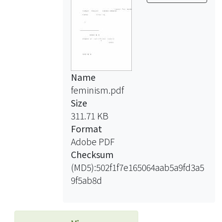
Name
feminism.pdf
Size
311.71 KB
Format
Adobe PDF
Checksum
(MD5):502f1f7e165064aab5a9fd3a5
9f5ab8d