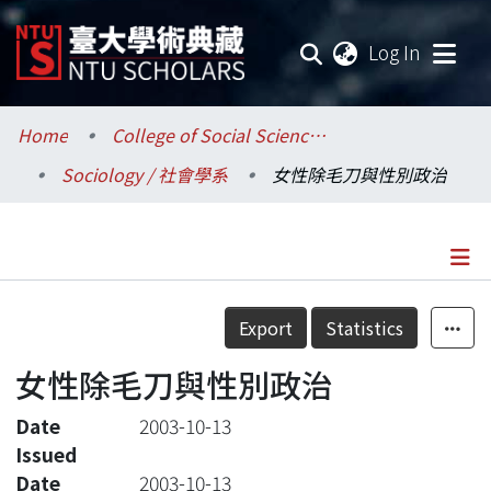
(current
Log In
Communities & Collections
Home
College of Social Sciences / 社會科學院
Sociology / 社會學系
女性除毛刀與性別政治
Research Outputs
Fundings & Projects
Researchers
Details
Export
Statistics
Organizations
女性除毛刀與性別政治
Statistics
Date
2003-10-13
Issued
Date
2003-10-13