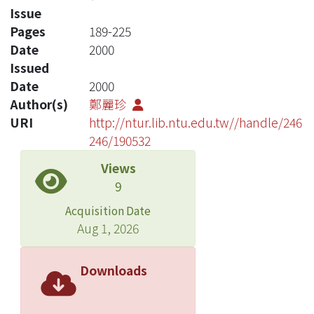
Issue
Pages
189-225
Date
2000
Issued
Date
2000
Author(s)
鄭麗珍
URI
http://ntur.lib.ntu.edu.tw//handle/246
246/190532
Views
9
Acquisition Date
Aug 1, 2026
Downloads