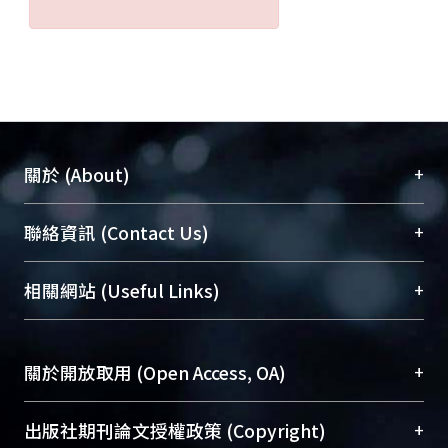
+
關於 (About)
臺大位居世界頂尖大學之列，為永久珍藏及向國際
+
聯絡資訊 (Contact Us)
展現本校豐碩的研究成果及學術能量，圖書館整合
機構典藏（NTUR）與學術庫（AH）不同功能平
總館學科館員
(Main Library)
+
相關網站 (Useful Links)
台，成為臺大學術典藏NTU scholars。期能整合研
醫學圖書館學科館員
(Medical Library)
究能量、促進交流合作、保存學術產出、推廣研究
社會科學院辜振甫紀念圖書館學科館員
(Social
成果。
Sciences Library)
+
關於開放取用 (Open Access, OA)
To permanently archive and promote researcher
profiles and scholarly works, Library integrates the
開放取用是從使用者角度提升資訊取用性的社會運
+
出版社期刊論文授權政策 (Copyright)