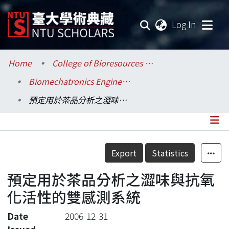
(current
Log In
Communities & Collections
Home
College of Bioresources and Agriculture / 生物資源暨農學院
Biomechatronics Engineering / 生物機電工程學系
Research Outputs
預定用於茶品分析之澀味與抗氧化活性的雙感測系統
Fundings & Projects
Researchers
Details
Export
Statistics
Organizations
預定用於茶品分析之澀味與抗氧
Statistics
化活性的雙感測系統
Date
2006-12-31