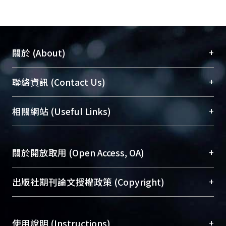
+
關於 (About)
臺大位居世界頂尖大學之列，為永久珍藏及向國際
+
聯絡資訊 (Contact Us)
展現本校豐碩的研究成果及學術能量，圖書館整合
機構典藏（NTUR）與學術庫（AH）不同功能平
總館學科館員
(Main Library)
+
相關網站 (Useful Links)
台，成為臺大學術典藏NTU scholars。期能整合研
醫學圖書館學科館員
(Medical Library)
究能量、促進交流合作、保存學術產出、推廣研究
社會科學院辜振甫紀念圖書館學科館員
(Social
成果。
Sciences Library)
+
關於開放取用 (Open Access, OA)
To permanently archive and promote researcher
profiles and scholarly works, Library integrates the
開放取用是從使用者角度提升資訊取用性的社會運
+
出版社期刊論文授權政策 (Copyright)
services of “NTU Repository” with “Academic
動，應用在學術研究上是透過將研究著作公開供使
Hub” to form NTU Scholars.
用者自由取閱，以促進學術傳播及因應期刊訂購費
請確認所上傳的全文是原創的內容，若該文件包
用逐年攀升。同時可加速研究發展、提升研究影響
+
使用說明 (Instructions)
含部分內容的版權非匯入者所有，或由第三方贊