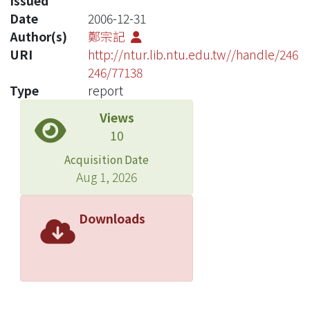
Issued
Date
2006-12-31
Author(s)
鄭宗記
URI
http://ntur.lib.ntu.edu.tw//handle/246
246/77138
Type
report
Views
10
Acquisition Date
Aug 1, 2026
Downloads