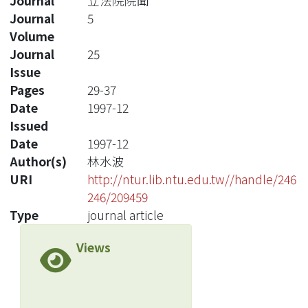
Journal
立法院院聞
Journal
5
Volume
Journal
25
Issue
Pages
29-37
Date
1997-12
Issued
Date
1997-12
Author(s)
林水波
URI
http://ntur.lib.ntu.edu.tw//handle/246
246/209459
Type
journal article
Views