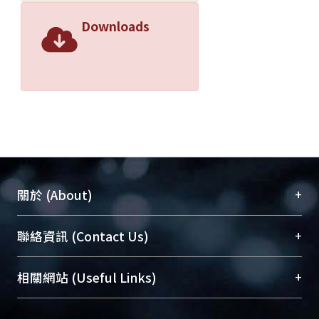
Downloads
+
關於 (About)
臺大位居世界頂尖大學之列，為永久珍藏及向國際
+
聯絡資訊 (Contact Us)
展現本校豐碩的研究成果及學術能量，圖書館整合
機構典藏（NTUR）與學術庫（AH）不同功能平
總館學科館員
(Main Library)
+
相關網站 (Useful Links)
台，成為臺大學術典藏NTU scholars。期能整合研
醫學圖書館學科館員
(Medical Library)
究能量、促進交流合作、保存學術產出、推廣研究
社會科學院辜振甫紀念圖書館學科館員
(Social