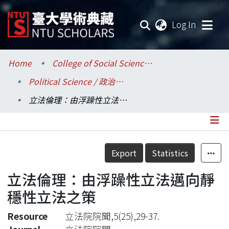
(current
Log In
Communities & Collections
Home
College of Social Sciences / 社會科學院
Political Science / 政治學系
Research Outputs
立法倫理：由浮躁性立法邁向靜穩性立法之策
Fundings & Projects
Researchers
Details
Export
Statistics
Organizations
立法倫理：由浮躁性立法邁向靜
Statistics
穩性立法之策
Resource
立法院院聞,5(25),29-37.