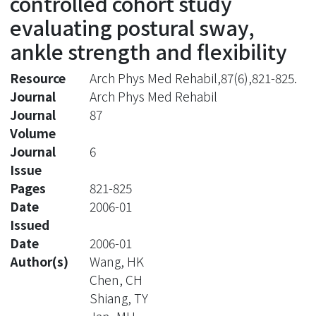
controlled cohort study
evaluating postural sway,
ankle strength and flexibility
Resource
Arch Phys Med Rehabil,87(6),821-825.
Journal
Arch Phys Med Rehabil
Journal
87
Volume
Journal
6
Issue
Pages
821-825
Date
2006-01
Issued
Date
2006-01
Author(s)
Wang, HK
Chen, CH
Shiang, TY