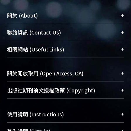
+
關於 (About)
臺大位居世界頂尖大學之列，為永久珍藏及向國際
+
聯絡資訊 (Contact Us)
展現本校豐碩的研究成果及學術能量，圖書館整合
機構典藏（NTUR）與學術庫（AH）不同功能平
總館學科館員
(Main Library)
+
相關網站 (Useful Links)
台，成為臺大學術典藏NTU scholars。期能整合研
醫學圖書館學科館員
(Medical Library)
究能量、促進交流合作、保存學術產出、推廣研究
社會科學院辜振甫紀念圖書館學科館員
(Social
成果。
Sciences Library)
+
關於開放取用 (Open Access, OA)
To permanently archive and promote researcher
profiles and scholarly works, Library integrates the
開放取用是從使用者角度提升資訊取用性的社會運
+
出版社期刊論文授權政策 (Copyright)
services of “NTU Repository” with “Academic
動，應用在學術研究上是透過將研究著作公開供使
Hub” to form NTU Scholars.
用者自由取閱，以促進學術傳播及因應期刊訂購費
請確認所上傳的全文是原創的內容，若該文件包
用逐年攀升。同時可加速研究發展、提升研究影響
+
使用說明 (Instructions)
含部分內容的版權非匯入者所有，或由第三方贊
力，NTU Scholars即為本校的開放取用典藏（OA
助與合作完成，請確認該版權所有者及第三方同
Archive）平台。
（點選深入了解OA）
意提供此授權。
網站簡介
(Quickstart Guide)
+