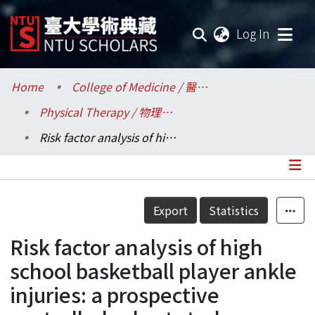
(current
Log In
Communities & Collections
Home
College of Medicine / 醫學院
Physical Therapy / 物理治療學系所
Research Outputs
Risk factor analysis of high school basketball player ankle injuries: a prospective controlled cohort study evaluating postural sway, ankle strength and flexibility
Fundings & Projects
Researchers
Details
Export
Statistics
Organizations
Risk factor analysis of high
Statistics
school basketball player ankle
injuries: a prospective