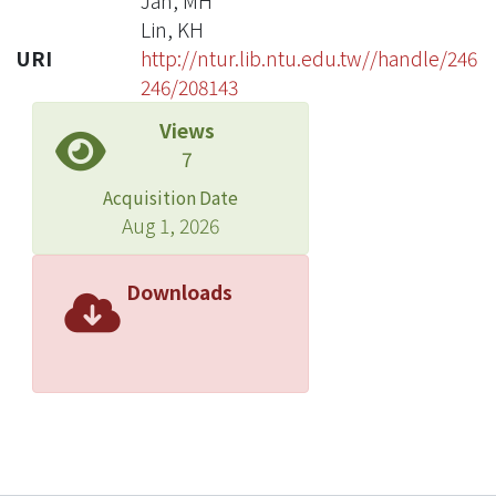
Jan, MH
Lin, KH
URI
http://ntur.lib.ntu.edu.tw//handle/246
246/208143
Views
7
Acquisition Date
Aug 1, 2026
Downloads