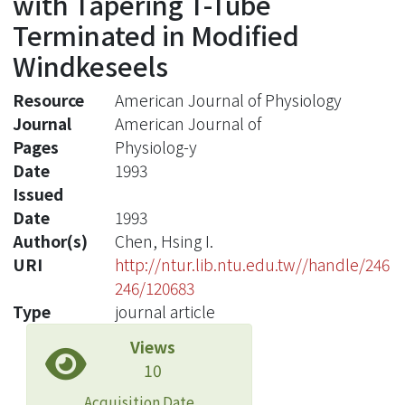
with Tapering T-Tube
Terminated in Modified
Windkeseels
Resource
American Journal of Physiology
Journal
American Journal of
Pages
Physiolog-y
Date
1993
Issued
Date
1993
Author(s)
Chen, Hsing I.
URI
http://ntur.lib.ntu.edu.tw//handle/246
246/120683
Type
journal article
Views
10
Acquisition Date