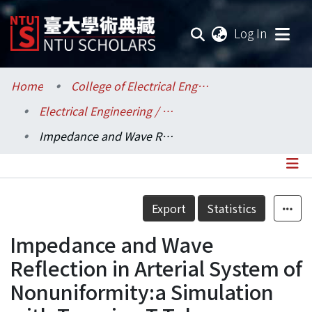
(current
Log In
Communities & Collections
Home
College of Electrical Engineering and Computer Science / 電機資訊學院
Electrical Engineering / 電機工程學系
Research Outputs
Impedance and Wave Reflection in Arterial System of Nonuniformity:a Simulation with Tapering T-Tube Terminated in Modified Windkeseels
Fundings & Projects
Researchers
Details
Export
Statistics
Organizations
Impedance and Wave
Statistics
Reflection in Arterial System of
Nonuniformity:a Simulation