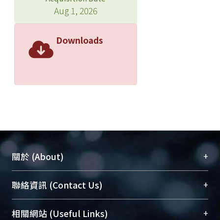
Aug 1, 2026
Downloads
+
關於 (About)
臺大位居世界頂尖大學之列，為永久珍藏及向國際
+
聯絡資訊 (Contact Us)
展現本校豐碩的研究成果及學術能量，圖書館整合
機構典藏（NTUR）與學術庫（AH）不同功能平
總館學科館員
(Main Library)
+
相關網站 (Useful Links)