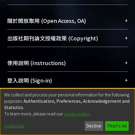
台，成為臺大學術典藏NTU scholars。期能整合研
醫學圖書館學科館員
(Medical Library)
究能量、促進交流合作、保存學術產出、推廣研究
社會科學院辜振甫紀念圖書館學科館員
(Social
成果。
Sciences Library)
+
關於開放取用 (Open Access, OA)
To permanently archive and promote researcher
profiles and scholarly works, Library integrates the
開放取用是從使用者角度提升資訊取用性的社會運
+
出版社期刊論文授權政策 (Copyright)
services of “NTU Repository” with “Academic
動，應用在學術研究上是透過將研究著作公開供使
Hub” to form NTU Scholars.
用者自由取閱，以促進學術傳播及因應期刊訂購費
請確認所上傳的全文是原創的內容，若該文件包
用逐年攀升。同時可加速研究發展、提升研究影響
+
使用說明 (Instructions)
含部分內容的版權非匯入者所有，或由第三方贊
力，NTU Scholars即為本校的開放取用典藏（OA
助與合作完成，請確認該版權所有者及第三方同
Archive）平台。
（點選深入了解OA）
意提供此授權。
網站簡介
(Quickstart Guide)
+
登入說明 (Sign-in)
Please represent that the submission is your
使用手冊
(Instruction Manual)
original work, and that you have the right to
We collect and process your personal information for the following
線上預約服務
(Booking Service)
方案一：
臺灣大學計算機中心帳號登入
+
匯入著作 (Submission)
purposes:
Authentication, Preferences, Acknowledgement and
grant the rights to upload.
(With C&INC Email Account)
Statistics
.
方案二：
ORCID帳號登入
(With ORCID)
To learn more, please read our
privacy policy
.
若欲上傳已出版的全文電子檔，可使用
Open
方案一：
定期更新ORCID者，以ID匯入
(Search
policy finder
網站查詢，以確認出版單位之版權
for identifier (ORCID))
Built with
DSpace-CRIS software
- Extension maintained and optimized
Customize
Decline
That's ok
政策。
方案二：
自行建檔
(Default mode Submission)
by