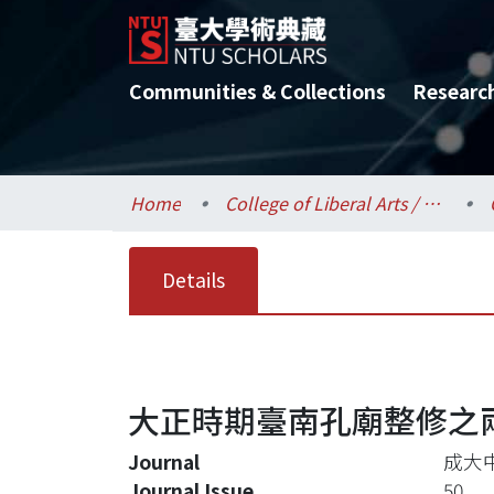
Communities & Collections
Researc
Home
College of Liberal Arts / 文學院
Details
大正時期臺南孔廟整修之
Journal
成大
Journal Issue
50