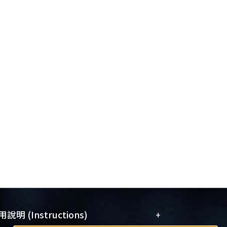
+
說明 (Instructions)