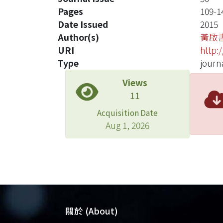
Pages
109-1
Date Issued
2015
Author(s)
黃啟
URI
http:
Type
journa
Views
11
Acquisition Date
Aug 1, 2026
關於 (About)