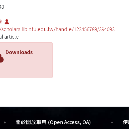
40
書
//scholars.lib.ntu.edu.tw/handle/123456789/394093
l article
Downloads
+
+
關於開放取用 (Open Access, OA)
使用