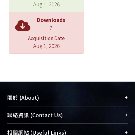
Aug 1, 2026
Downloads
7
Acquisition Date
Aug 1, 2026
+
關於 (About)
臺大位居世界頂尖大學之列，為永久珍藏及向國際
+
聯絡資訊 (Contact Us)
展現本校豐碩的研究成果及學術能量，圖書館整合
機構典藏（NTUR）與學術庫（AH）不同功能平
總館學科館員
(Main Library)
+
相關網站 (Useful Links)