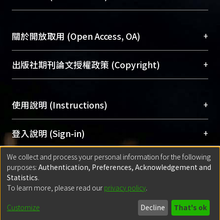
台，成為臺大學術典藏NTU scholars。期能整合研
醫學圖書館學科館員
(Medical Library)
究能量、促進交流合作、保存學術產出、推廣研究
社會科學院辜振甫紀念圖書館學科館員
(Social
成果。
Sciences Library)
+
關於開放取用 (Open Access, OA)
To permanently archive and promote researcher
profiles and scholarly works, Library integrates the
開放取用是從使用者角度提升資訊取用性的社會運
+
出版社期刊論文授權政策 (Copyright)
services of “NTU Repository” with “Academic
動，應用在學術研究上是透過將研究著作公開供使
Hub” to form NTU Scholars.
用者自由取閱，以促進學術傳播及因應期刊訂購費
請確認所上傳的全文是原創的內容，若該文件包
用逐年攀升。同時可加速研究發展、提升研究影響
+
使用說明 (Instructions)
含部分內容的版權非匯入者所有，或由第三方贊
力，NTU Scholars即為本校的開放取用典藏（OA
助與合作完成，請確認該版權所有者及第三方同
Archive）平台。
（點選深入了解OA）
意提供此授權。
網站簡介
(Quickstart Guide)
+
登入說明 (Sign-in)
Please represent that the submission is your
使用手冊
(Instruction Manual)
original work, and that you have the right to
We collect and process your personal information for the following
線上預約服務
(Booking Service)
方案一：
臺灣大學計算機中心帳號登入
+
匯入著作 (Submission)
purposes:
Authentication, Preferences, Acknowledgement and
grant the rights to upload.
(With C&INC Email Account)
Statistics
.
方案二：
ORCID帳號登入
(With ORCID)
To learn more, please read our
privacy policy
.
若欲上傳已出版的全文電子檔，可使用
Open
方案一：
定期更新ORCID者，以ID匯入
(Search
policy finder
網站查詢，以確認出版單位之版權
for identifier (ORCID))
Built with
DSpace-CRIS software
- Extension maintained and optimized
Customize
Decline
That's ok
政策。
方案二：
自行建檔
(Default mode Submission)
by