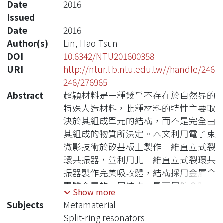
Date
2016
Issued
Date
2016
Author(s)
Lin, Hao-Tsun
DOI
10.6342/NTU201600358
URI
http://ntur.lib.ntu.edu.tw//handle/246
246/276965
Abstract
超穎材料是一種幾乎不存在於自然界的
特殊人造材料，此種材料的特性主要取
決於其組成單元的結構，而不是完全由
其組成的物質所決定。本文利用電子束
微影技術於矽基板上製作三維直立式裂
環共振器，並利用此三維直立式裂環共
振器製作完美吸收體，結構採用金屬介
電質金屬的三層結構，最下層鍍金膜反
Show more
射鏡，中間以ZnS-SiO2作為介電層，
Subjects
Metamaterial
最上層以直立式裂環共振器作為與入射
Split-ring resonators