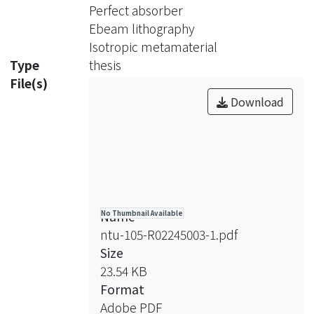
光波交互作用之結構，運用此結構的優
Perfect absorber
勢在於直立式裂環共振器可同時吸收入
Ebeam lithography
射光電場與磁場所帶有之能量，以增強
Isotropic metamaterial
吸收效果，並將其以十字型對稱排列，
Type
thesis
使其在垂直入射光下有近乎完美的各向
File(s)
同性，模擬上可達到超過99%的入射光
Download
吸收率，並且在TE與TM波斜向入射情
況下，正負60度內亦有良好的吸收表
現。
Name
No Thumbnail Available
ntu-105-R02245003-1.pdf
Size
23.54 KB
Format
Adobe PDF