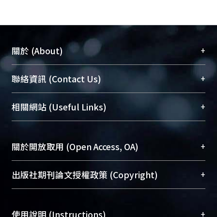
+
關於 (About)
臺大位居世界頂尖大學之列，為永久珍藏及向國際
+
聯絡資訊 (Contact Us)
展現本校豐碩的研究成果及學術能量，圖書館整合
機構典藏（NTUR）與學術庫（AH）不同功能平
總館學科館員
(Main Library)
+
相關網站 (Useful Links)
台，成為臺大學術典藏NTU scholars。期能整合研
醫學圖書館學科館員
(Medical Library)
究能量、促進交流合作、保存學術產出、推廣研究
社會科學院辜振甫紀念圖書館學科館員
(Social
成果。
Sciences Library)
+
關於開放取用 (Open Access, OA)
To permanently archive and promote researcher
profiles and scholarly works, Library integrates the
開放取用是從使用者角度提升資訊取用性的社會運
+
出版社期刊論文授權政策 (Copyright)
services of “NTU Repository” with “Academic
動，應用在學術研究上是透過將研究著作公開供使
Hub” to form NTU Scholars.
用者自由取閱，以促進學術傳播及因應期刊訂購費
請確認所上傳的全文是原創的內容，若該文件包
用逐年攀升。同時可加速研究發展、提升研究影響
+
使用說明 (Instructions)
含部分內容的版權非匯入者所有，或由第三方贊