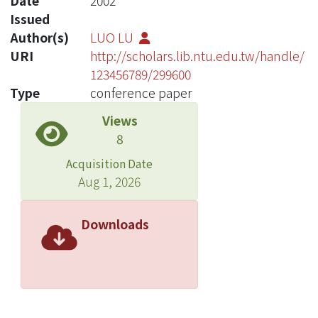
Date
2002
Issued
Author(s)
LUO LU
URI
http://scholars.lib.ntu.edu.tw/handle/
123456789/299600
Type
conference paper
Views
8
Acquisition Date
Aug 1, 2026
Downloads