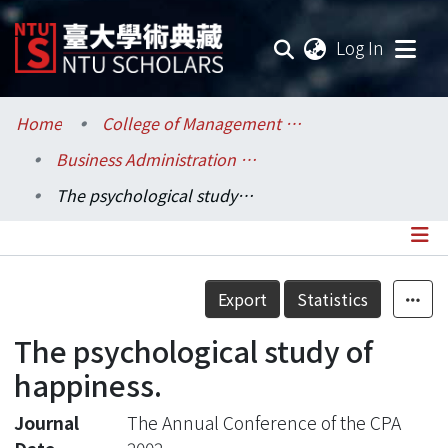
(current
Log In
Communities & Collections
Home
College of Management / 管理學院
Business Administration / 工商管理學系暨商學研究所
Research Outputs
The psychological study of happiness.
Fundings & Projects
Researchers
Details
Export
Statistics
Organizations
The psychological study of
Statistics
happiness.
Journal
The Annual Conference of the CPA