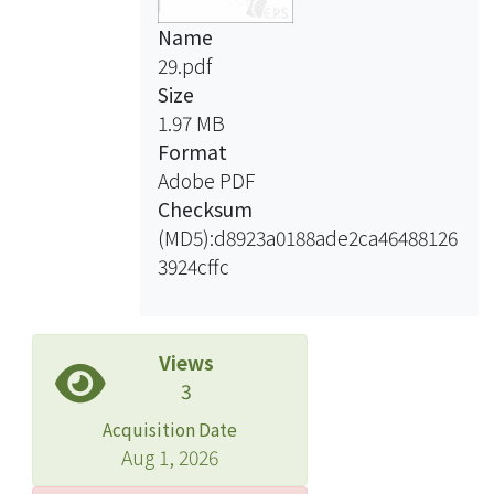
Name
29.pdf
Size
1.97 MB
Format
Adobe PDF
Checksum
(MD5):d8923a0188ade2ca46488126
3924cffc
Views
3
Acquisition Date
Aug 1, 2026