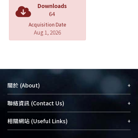
Downloads
64
Acquisition Date
Aug 1, 2026
+
關於 (About)
臺大位居世界頂尖大學之列，為永久珍藏及向國際
+
聯絡資訊 (Contact Us)
展現本校豐碩的研究成果及學術能量，圖書館整合
機構典藏（NTUR）與學術庫（AH）不同功能平
總館學科館員
(Main Library)
+
相關網站 (Useful Links)
台，成為臺大學術典藏NTU scholars。期能整合研
醫學圖書館學科館員
(Medical Library)
究能量、促進交流合作、保存學術產出、推廣研究
社會科學院辜振甫紀念圖書館學科館員
(Social