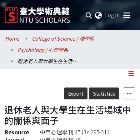
(current
Log In
Communities & Collections
Home
College of Science / 理學院
Psychology / 心理學系
Research Outputs
退休老人與大學生在生活場域中的關係與面子
Fundings & Projects
Researchers
Details
Export
Statistics
Organizations
退休老人與大學生在生活場域中
Statistics
的關係與面子
Resource
中華心理學刊 45 (3): 295-311