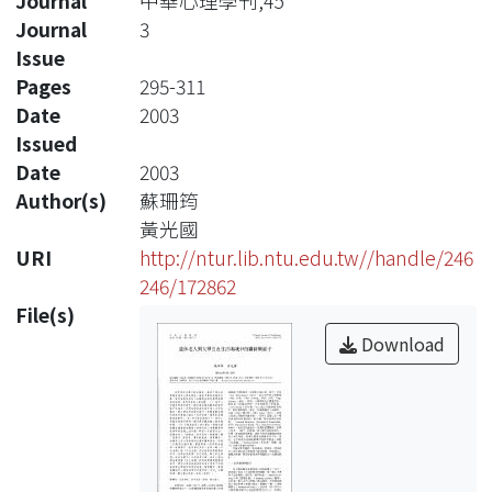
Journal
中華心理學刊,45
Journal
3
Issue
Pages
295-311
Date
2003
Issued
Date
2003
Author(s)
蘇珊筠
黃光國
URI
http://ntur.lib.ntu.edu.tw//handle/246
246/172862
File(s)
Download