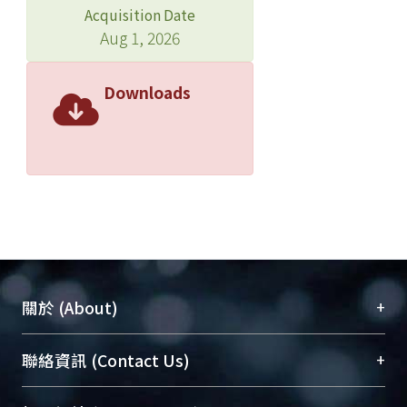
Acquisition Date
Aug 1, 2026
Downloads
+
關於 (About)
臺大位居世界頂尖大學之列，為永久珍藏及向國際
+
聯絡資訊 (Contact Us)
展現本校豐碩的研究成果及學術能量，圖書館整合
機構典藏（NTUR）與學術庫（AH）不同功能平