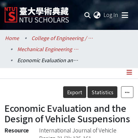
(current
Log In
Communities & Collections
Home
College of Engineering / 工學院
Mechanical Engineering / 機械工程學系
Research Outputs
Economic Evaluation and the Design of Vehicle Suspensions
Fundings & Projects
Researchers
Details
Export
Statistics
Organizations
Economic Evaluation and the
Statistics
Design of Vehicle Suspensions
Resource
International Journal of Vehicle