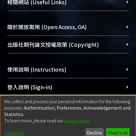
總館學科館員
(Main Library)
+
相關網站 (Useful Links)
台，成為臺大學術典藏NTU scholars。期能整合研
醫學圖書館學科館員
(Medical Library)
究能量、促進交流合作、保存學術產出、推廣研究
社會科學院辜振甫紀念圖書館學科館員
(Social
成果。
Sciences Library)
+
關於開放取用 (Open Access, OA)
To permanently archive and promote researcher
profiles and scholarly works, Library integrates the
開放取用是從使用者角度提升資訊取用性的社會運
+
出版社期刊論文授權政策 (Copyright)
services of “NTU Repository” with “Academic
動，應用在學術研究上是透過將研究著作公開供使
Hub” to form NTU Scholars.
用者自由取閱，以促進學術傳播及因應期刊訂購費
請確認所上傳的全文是原創的內容，若該文件包
用逐年攀升。同時可加速研究發展、提升研究影響
+
使用說明 (Instructions)
含部分內容的版權非匯入者所有，或由第三方贊
力，NTU Scholars即為本校的開放取用典藏（OA
助與合作完成，請確認該版權所有者及第三方同
Archive）平台。
（點選深入了解OA）
意提供此授權。
網站簡介
(Quickstart Guide)
+
登入說明 (Sign-in)
Please represent that the submission is your
使用手冊
(Instruction Manual)
original work, and that you have the right to
We collect and process your personal information for the following
線上預約服務
(Booking Service)
方案一：
臺灣大學計算機中心帳號登入
+
匯入著作 (Submission)
purposes:
Authentication, Preferences, Acknowledgement and
grant the rights to upload.
(With C&INC Email Account)
Statistics
.
方案二：
ORCID帳號登入
(With ORCID)
To learn more, please read our
privacy policy
.
若欲上傳已出版的全文電子檔，可使用
Open
方案一：
定期更新ORCID者，以ID匯入
(Search
policy finder
網站查詢，以確認出版單位之版權
for identifier (ORCID))
Built with
DSpace-CRIS software
- Extension maintained and optimized
Customize
Decline
That's ok