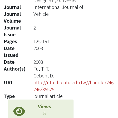
Design 31 (2): 125-161
Journal
International Journal of
Journal
Vehicle
Volume
Journal
2
Issue
Pages
125-161
Date
2003
Issued
Date
2003
Author(s)
Fu, T.-T.
Cebon, D.
URI
http://ntur.lib.ntu.edu.tw//handle/246
246/85525
Type
journal article
Views
5