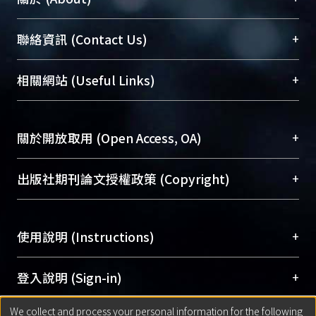
臺大位居世界頂尖大學之列，為永久珍藏及向國際
+
聯絡資訊 (Contact Us)
展現本校豐碩的研究成果及學術能量，圖書館整合
機構典藏（NTUR）與學術庫（AH）不同功能平
總館學科館員
(Main Library)
+
相關網站 (Useful Links)
台，成為臺大學術典藏NTU scholars。期能整合研
醫學圖書館學科館員
(Medical Library)
究能量、促進交流合作、保存學術產出、推廣研究
社會科學院辜振甫紀念圖書館學科館員
(Social
成果。
Sciences Library)
+
關於開放取用 (Open Access, OA)
To permanently archive and promote researcher
profiles and scholarly works, Library integrates the
開放取用是從使用者角度提升資訊取用性的社會運
+
出版社期刊論文授權政策 (Copyright)
services of “NTU Repository” with “Academic
動，應用在學術研究上是透過將研究著作公開供使
Hub” to form NTU Scholars.
用者自由取閱，以促進學術傳播及因應期刊訂購費
請確認所上傳的全文是原創的內容，若該文件包
用逐年攀升。同時可加速研究發展、提升研究影響
+
使用說明 (Instructions)
含部分內容的版權非匯入者所有，或由第三方贊
力，NTU Scholars即為本校的開放取用典藏（OA
助與合作完成，請確認該版權所有者及第三方同
Archive）平台。
（點選深入了解OA）
意提供此授權。
網站簡介
(Quickstart Guide)
+
登入說明 (Sign-in)
Please represent that the submission is your
使用手冊
(Instruction Manual)
original work, and that you have the right to
We collect and process your personal information for the following
線上預約服務
(Booking Service)