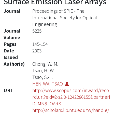
Surface Emission Laser Arrays
Journal
Proceedings of SPIE - The
International Society for Optical
Engineering
Journal
5225
Volume
Pages
145-154
Date
2003
Issued
Author(s)
Cheng, W.-M.
Tsao, H.-W.
Tsao, S.-L.
HEN-WAI TSAO
URI
http://www.scopus.com/inward/reco
rd.url?eid=2-s2.0-1242286155&partnerI
D=MN8TOARS
http://scholars.lib.ntu.edu.tw/handle/