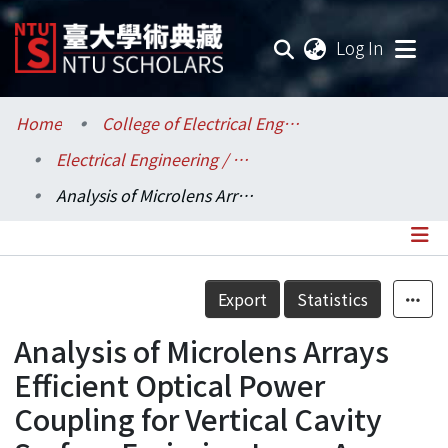
(current
Log In
Communities & Collections
Home
College of Electrical Engineering and Computer Science / 電機資訊學院
Electrical Engineering / 電機工程學系
Research Outputs
Analysis of Microlens Arrays Efficient Optical Power Coupling for Vertical Cavity Surface Emission Laser Arrays
Fundings & Projects
Researchers
Details
Export
Statistics
Organizations
Analysis of Microlens Arrays
Statistics
Efficient Optical Power
Coupling for Vertical Cavity