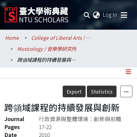
(current
Log In
Communities & Collections
Home
College of Liberal Arts / 文學院
Musicology / 音樂學研究所
Research Outputs
跨領域課程的持續發展與創新
Fundings & Projects
Researchers
Details
Export
Statistics
Organizations
跨領域課程的持續發展與創新
Statistics
Journal
行政資源與整體環境：創新與前瞻
Pages
17-22
Date
2010