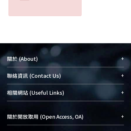
+
關於 (About)
臺大位居世界頂尖大學之列，為永久珍藏及向國際
+
聯絡資訊 (Contact Us)
展現本校豐碩的研究成果及學術能量，圖書館整合
機構典藏（NTUR）與學術庫（AH）不同功能平
總館學科館員
(Main Library)
+
相關網站 (Useful Links)
台，成為臺大學術典藏NTU scholars。期能整合研
醫學圖書館學科館員
(Medical Library)
究能量、促進交流合作、保存學術產出、推廣研究
社會科學院辜振甫紀念圖書館學科館員
(Social
成果。
Sciences Library)
+
關於開放取用 (Open Access, OA)
To permanently archive and promote researcher