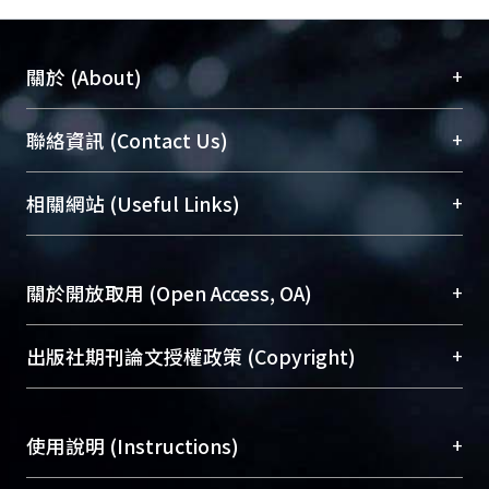
+
關於 (About)
臺大位居世界頂尖大學之列，為永久珍藏及向國際
+
聯絡資訊 (Contact Us)
展現本校豐碩的研究成果及學術能量，圖書館整合
機構典藏（NTUR）與學術庫（AH）不同功能平
總館學科館員
(Main Library)
+
相關網站 (Useful Links)
台，成為臺大學術典藏NTU scholars。期能整合研
醫學圖書館學科館員
(Medical Library)
究能量、促進交流合作、保存學術產出、推廣研究
社會科學院辜振甫紀念圖書館學科館員
(Social
成果。
Sciences Library)
+
關於開放取用 (Open Access, OA)
To permanently archive and promote researcher
profiles and scholarly works, Library integrates the
開放取用是從使用者角度提升資訊取用性的社會運
+
出版社期刊論文授權政策 (Copyright)
services of “NTU Repository” with “Academic
動，應用在學術研究上是透過將研究著作公開供使
Hub” to form NTU Scholars.
用者自由取閱，以促進學術傳播及因應期刊訂購費
請確認所上傳的全文是原創的內容，若該文件包
用逐年攀升。同時可加速研究發展、提升研究影響
+
使用說明 (Instructions)
含部分內容的版權非匯入者所有，或由第三方贊
力，NTU Scholars即為本校的開放取用典藏（OA
助與合作完成，請確認該版權所有者及第三方同