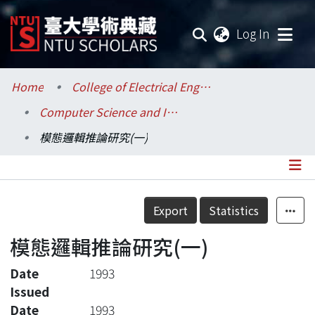
(current
Log In
Communities & Collections
Home
College of Electrical Engineering and Computer Science / 電機資訊學院
Computer Science and Information Engineering / 資訊工程學系
Research Outputs
模態邏輯推論研究(一)
Fundings & Projects
Researchers
Details
Export
Statistics
Organizations
模態邏輯推論研究(一)
Statistics
Date
1993
Issued
Date
1993