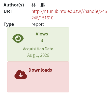
Author(s)
林一鵬
URI
http://ntur.lib.ntu.edu.tw//handle/246
246/151610
Type
report
Views
8
Acquisition Date
Aug 1, 2026
Downloads