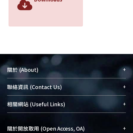
+
關於 (About)
臺大位居世界頂尖大學之列，為永久珍藏及向國際
+
聯絡資訊 (Contact Us)
展現本校豐碩的研究成果及學術能量，圖書館整合
機構典藏（NTUR）與學術庫（AH）不同功能平
總館學科館員
(Main Library)
+
相關網站 (Useful Links)
台，成為臺大學術典藏NTU scholars。期能整合研
醫學圖書館學科館員
(Medical Library)
究能量、促進交流合作、保存學術產出、推廣研究
社會科學院辜振甫紀念圖書館學科館員
(Social
成果。
Sciences Library)
+
關於開放取用 (Open Access, OA)