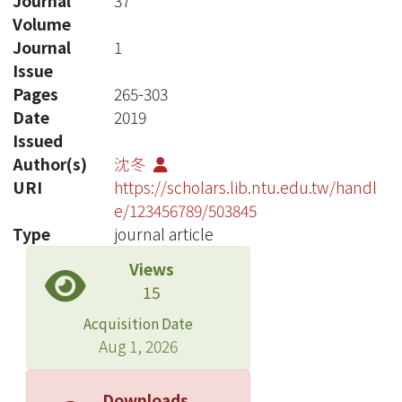
Journal
37
Volume
Journal
1
Issue
Pages
265-303
Date
2019
Issued
Author(s)
沈冬
URI
https://scholars.lib.ntu.edu.tw/handl
e/123456789/503845
Type
journal article
Views
15
Acquisition Date
Aug 1, 2026
Downloads