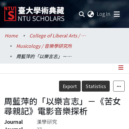
(current
Log In
Communities & Collections
Home
College of Liberal Arts / 文學院
Musicology / 音樂學研究所
Research Outputs
周藍萍的「以樂言志」－《苦女尋親記》電影音樂探析
Fundings & Projects
Researchers
Details
Export
Statistics
Organizations
周藍萍的「以樂言志」－《苦女
Statistics
尋親記》電影音樂探析
Journal
漢學研究