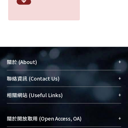
+
關於 (About)
臺大位居世界頂尖大學之列，為永久珍藏及向國際
+
聯絡資訊 (Contact Us)
展現本校豐碩的研究成果及學術能量，圖書館整合
機構典藏（NTUR）與學術庫（AH）不同功能平
總館學科館員
(Main Library)
+
相關網站 (Useful Links)
台，成為臺大學術典藏NTU scholars。期能整合研
醫學圖書館學科館員
(Medical Library)
究能量、促進交流合作、保存學術產出、推廣研究
社會科學院辜振甫紀念圖書館學科館員
(Social
成果。
Sciences Library)
+
關於開放取用 (Open Access, OA)
To permanently archive and promote researcher