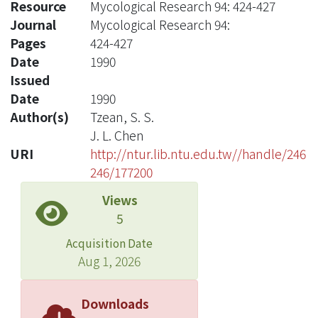
Resource
Mycological Research 94: 424-427
Journal
Mycological Research 94:
Pages
424-427
Date
1990
Issued
Date
1990
Author(s)
Tzean, S. S.
J. L. Chen
URI
http://ntur.lib.ntu.edu.tw//handle/246
246/177200
Views
5
Acquisition Date
Aug 1, 2026
Downloads