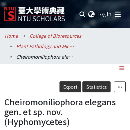
(current
Log In
Communities & Collections
Home
College of Bioresources and Agriculture / 生物資源暨農學院
Plant Pathology and Microbiology / 植物病理與微生物學系
Research Outputs
Cheiromoniliophora elegans gen. et sp. nov.(Hyphomycetes)
Fundings & Projects
Researchers
Details
Export
Statistics
Organizations
Cheiromoniliophora elegans
Statistics
gen. et sp. nov.
(Hyphomycetes)