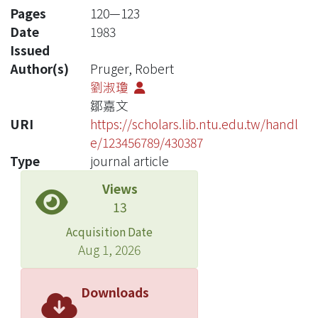
Pages
120—123
Date
1983
Issued
Author(s)
Pruger, Robert
劉淑瓊
鄒嘉文
URI
https://scholars.lib.ntu.edu.tw/handl
e/123456789/430387
Type
journal article
Views
13
Acquisition Date
Aug 1, 2026
Downloads