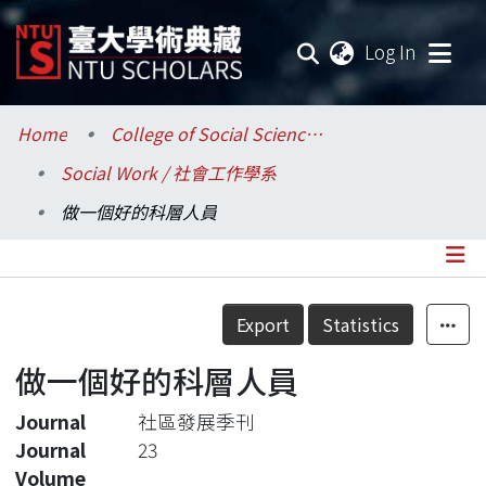
(current
Log In
Communities & Collections
Home
College of Social Sciences / 社會科學院
Social Work / 社會工作學系
Research Outputs
做一個好的科層人員
Fundings & Projects
Researchers
Details
Export
Statistics
Organizations
做一個好的科層人員
Statistics
Journal
社區發展季刊
Journal
23
Volume