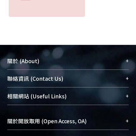
+
關於 (About)
臺大位居世界頂尖大學之列，為永久珍藏及向國際
+
聯絡資訊 (Contact Us)
展現本校豐碩的研究成果及學術能量，圖書館整合
機構典藏（NTUR）與學術庫（AH）不同功能平
總館學科館員
(Main Library)
+
相關網站 (Useful Links)
台，成為臺大學術典藏NTU scholars。期能整合研
醫學圖書館學科館員
(Medical Library)
究能量、促進交流合作、保存學術產出、推廣研究
社會科學院辜振甫紀念圖書館學科館員
(Social
成果。
Sciences Library)
+
關於開放取用 (Open Access, OA)
To permanently archive and promote researcher