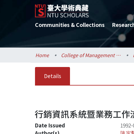
Communities & Collections
Researc
Home
College of Management / 管理學院
Details
行銷資訊系統暨業務工作
Date Issued
1992-
Author(s)
陳家