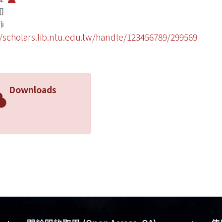
和
師
//scholars.lib.ntu.edu.tw/handle/123456789/299569
Downloads