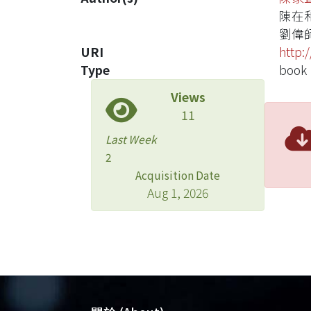
陳在
劉偉
URI
http:
Type
book
Views
11
Last Week
2
Acquisition Date
Aug 1, 2026