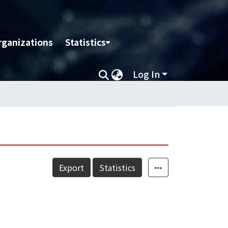
rganizations
Statistics
Log In
Export
Statistics